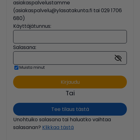
asiakaspalvelustamme
(asiakaspalvelu@ylasatakunta.fi tai 029 1706
680)
Käyttäjätunnus:
Salasana:
Muista minut
Tai
Tee tilaus tästä
Unohtuiko salasana tai haluatko vaihtaa
salasanan?
Klikkaa tästä