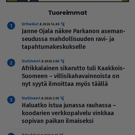
Tuoreimmat
urheilu
7.8.2026 14.00
Janne Ojala näkee Parkanon ase­man­
seu­dussa mah­dol­li­suu­den ravi- ja
tapah­tu­ma­kes­kuk­selle
uutinen
7.8.2026 3.00
Afrik­ka­lai­nen sikarutto tuli Kaakkois-
Suomeen – vil­li­si­ka­ha­vain­noista on
nyt syytä ilmoittaa myös täällä
uutinen
7.8.2026 2.55
Haluatko istua junassa rauhassa –
koodarien verk­ko­pal­velu vinkkaa
sopivan paikan ilmai­seksi