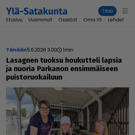
Tilaa
Etusivu
Uusimmat
Osastot
Oma YS
Lehdet
Tänään
5.6.2026 3.00
1
min
Lasagnen tuoksu hou­kut­teli lapsia
ja nuoria Parkanon ensim­mäi­seen
puis­to­ruo­kai­luun