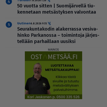
Tänään
7.8.2026 1.20
50 vuotta sitten | Suo­mi­jär­vellä tiu­
ken­ne­taan met­säs­tyk­sen valvontaa
uutinen
6.8.2026 9.15
Seu­ra­kun­ta­ko­din ala­ker­rassa vesi­va­
hinko Par­ka­nossa – toi­min­toja jär­jes­
tel­lään par­hail­laan uusiksi