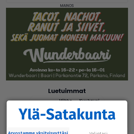
Luetuimmat
Tänään
Viikko
Kuukausi
urheilu
7.8.2026 14.00
Janne Ojala näkee Parkanon ase­man­
seu­dussa mah­dol­li­suu­den ravi- ja
Arvostamme yksityisyyttäsi
Valintasi