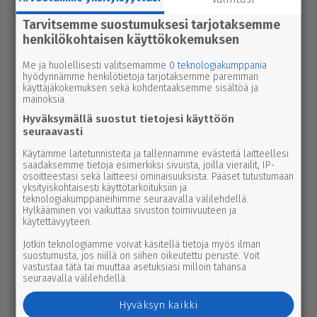
tapah­tu­ma­kes­kuk­selle
Tarvitsemme suostumuksesi tarjotaksemme
uutinen
henkilökohtaisen käyttökokemuksen
6.8.2026 9.15
Seu­ra­kun­ta­ko­din ala­ker­rassa vesi­va­
Me ja huolellisesti valitsemamme
0 teknologiakumppania
hinko Par­ka­nossa – toi­min­toja jär­jes­
hyödynnämme henkilötietoja tarjotaksemme paremman
tel­lään par­hail­laan uusiksi
käyttäjäkokemuksen sekä kohdentaaksemme sisältöä ja
mainoksia.
Hyväksymällä suostut tietojesi käyttöön
uutinen
6.8.2026 2.55
seuraavasti
Elisa parantaa 5g-yhteyksiä Karviassa
Käytämme laitetunnisteita ja tallennamme evästeitä laitteellesi
ja Par­ka­nossa – seuraavan suku­pol­
saadaksemme tietoja esimerkiksi sivuista, joilla vierailit, IP-
ven tekniikka kolkuttaa jo ovella
osoitteestasi sekä laitteesi ominaisuuksista. Pääset tutustumaan
yksityiskohtaisesti käyttötarkoituksiin ja
teknologiakumppaneihimme seuraavalla välilehdellä.
uutinen
Hylkääminen voi vaikuttaa sivuston toimivuuteen ja
5.8.2026 12.00
käytettävyyteen.
Pääl­lys­tys­työt hidas­ta­vat lii­ken­nettä
3-tiellä Ikaa­lis­ten suunnalla – syys­
Jotkin teknologiamme voivat käsitellä tietoja myös ilman
suostumusta, jos niillä on siihen oikeutettu peruste. Voit
kuussa uutta pintaa Kui­vas­jär­ven
vastustaa tätä tai muuttaa asetuksiasi milloin tahansa
seuraavalla välilehdellä.
suunnalle
Hyväksyn kaikki
uutinen
7.8.2026 3.00