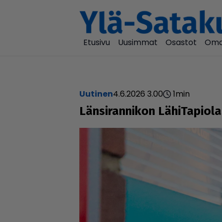
Etusivu
Uusimmat
Osastot
Oma
uutinen
4.6.2026 3.00
1
min
Län­si­ran­ni­kon Lähi­Ta­pi­o­