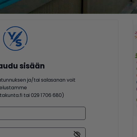
jaudu sisään
ätunnuksen ja/tai salasanan voit
lvelustamme
akunta.fi tai 029 1706 680)