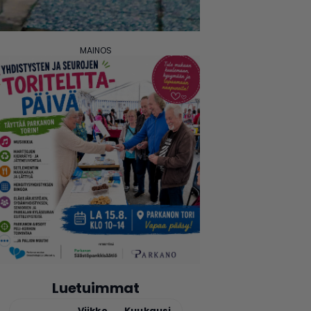
Luetuimmat
Tänään
Viikko
Kuukausi