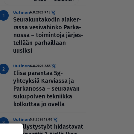
uutinen
6.8.2026 9.15
Seu­ra­kun­ta­ko­din ala­ker­
rassa vesi­va­hinko Par­ka­
nossa – toi­min­toja jär­jes­
tel­lään par­hail­laan
uusiksi
uutinen
6.8.2026 2.55
Elisa parantaa 5g-
yhteyksiä Karviassa ja
Par­ka­nossa – seuraavan
suku­pol­ven tekniikka
kolkuttaa jo ovella
uutinen
5.8.2026 12.00
Pääl­lys­tys­työt hidas­ta­vat