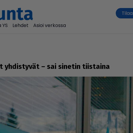
Tilaa
 YS
Lehdet
Asioi verkossa
lat yhdis­ty­vät – sai sinetin tiistaina