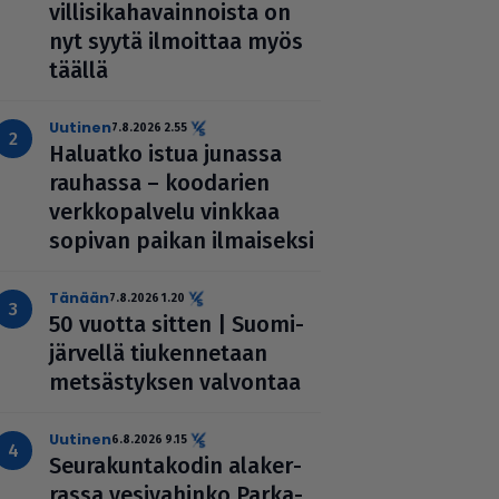
vil­li­si­ka­ha­vain­noista on
nyt syytä ilmoittaa myös
täällä
uutinen
7.8.2026 2.55
Haluatko istua junassa
rauhassa – koodarien
verk­ko­pal­velu vinkkaa
sopivan paikan ilmai­seksi
Tänään
7.8.2026 1.20
50 vuotta sitten | Suo­mi­
jär­vellä tiu­ken­ne­taan
met­säs­tyk­sen valvontaa
uutinen
6.8.2026 9.15
Seu­ra­kun­ta­ko­din ala­ker­
rassa vesi­va­hinko Par­ka­