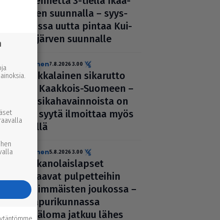
lii­ken­nettä 3-tiellä Ikaa­
lis­ten suunnalla – syys­
kuussa uutta pintaa Kui­
vas­jär­ven suunnalle
n
uutinen
7.8.2026 3.00
ja
Afrik­ka­lai­nen sikarutto
inoksia.
tuli Kaakkois-Suomeen –
vil­li­si­ka­ha­vain­noista on
nyt syytä ilmoittaa myös
ääset
raavalla
täällä
ihen
uutinen
valla
5.8.2026 3.00
Par­ka­no­lais­lap­set
palaavat pul­pet­tei­hin
ensim­mäis­ten joukossa –
naa­pu­ri­kun­nassa
kesäloma jatkuu lähes
äytäntömme