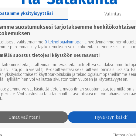
ostamme yksityisyyttäsi
Valintasi
semme suostumuksesi tarjotaksemme henkilökohtaise
kokemuksen
lellisesti valitsemamme
0 teknologiakumppania
hyödynnämme henkilötieto
emme paremman käyttäjäkokemuksen sekä kohdentaaksemme sisältöä ja ma
mällä suostut tietojesi käyttöön seuraavasti
laitetunnisteita ja tallennamme evästeitä laitteellesi saadaksemme tietoja
i sivuista, joilla vierailit, IP-osoitteestasi sekä laitteesi ominaisuuksista. P
an yksityiskohtaisesti käyttötarkoituksiin ja teknologiakumppaneihimme seu
lä. Hylkääminen voi vaikuttaa sivuston toimivuuteen ja käytettävyyteen.
nologiamme voivat käsitellä tietoja myös ilman suostumusta, jos niillä on si
 peruste. Voit vastustaa tätä tai muuttaa asetuksiasi milloin tahansa seuraa
lä.
Omat valintani
Hyväksyn kaikki
Tietosuojak