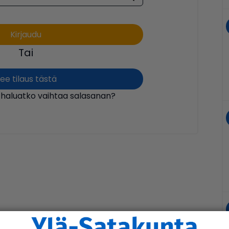
Tai
ee tilaus tästä
 haluatko vaihtaa salasanan?