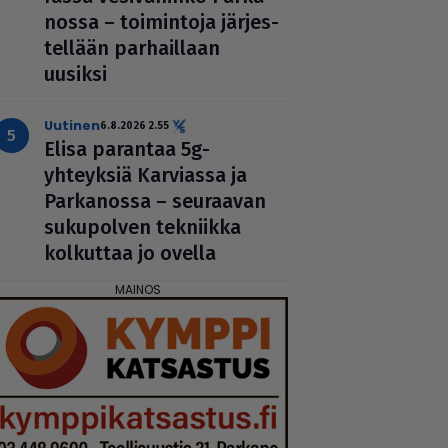
nossa – toi­min­toja jär­jes­
tel­lään par­hail­laan
uusiksi
uutinen
6.8.2026 2.55
Elisa parantaa 5g-
yhteyksiä Karviassa ja
Par­ka­nossa – seuraavan
suku­pol­ven tekniikka
kolkuttaa jo ovella