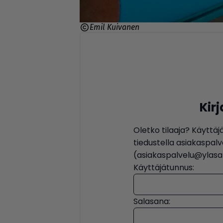
Emil Kuivanen
Kir
Oletko tilaaja? Käyttäj
tiedustella asiakaspa
(asiakaspalvelu@ylasat
Käyttäjätunnus:
Salasana: