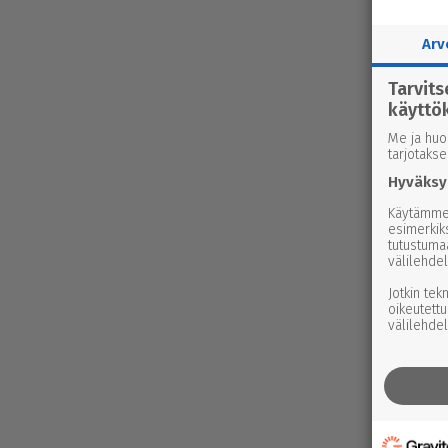
Arv
Tarvit
käyttö
Me ja huo
tarjotaks
Hyväksy
Käytämme 
esimerkiks
tutustuma
välilehdel
Jotkin tek
oikeutettu
välilehdel