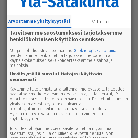
Syyttäjä ei nosta syytettä Parkanon
kal­ja­ko­hussa – luo­tet­ta­vaa kuvaa
tapah­tu­mien kulusta ei syntynyt
Arvostamme yksityisyyttäsi
Valintasi
Tarvitsemme suostumuksesi tarjotaksemme
kulttuuri
9.8.2026 2.55
henkilökohtaisen käyttökokemuksen
2000 kävijän raja meni rikki Karvia-
Päivien ilta­oh­jel­missa
Me ja huolellisesti valitsemamme
0 teknologiakumppania
hyödynnämme henkilötietoja tarjotaksemme paremman
käyttäjäkokemuksen sekä kohdentaaksemme sisältöä ja
urheilu
7.8.2026 14.00
mainoksia.
Janne Ojala näkee Parkanon ase­man­
Hyväksymällä suostut tietojesi käyttöön
seu­dussa mah­dol­li­suu­den ravi- ja
seuraavasti
tapah­tu­ma­kes­kuk­selle
Käytämme laitetunnisteita ja tallennamme evästeitä laitteellesi
saadaksemme tietoja esimerkiksi sivuista, joilla vierailit, IP-
osoitteestasi sekä laitteesi ominaisuuksista. Pääset tutustumaan
uutinen
8.8.2026 3.00
yksityiskohtaisesti käyttötarkoituksiin ja
Pie­no­sak­kai­den yhteis­työtä tarvitaan
teknologiakumppaneihimme seuraavalla välilehdellä.
Hylkääminen voi vaikuttaa sivuston toimivuuteen ja
edelleen Lep­pä­kos­kessa, tuumivat
käytettävyyteen.
Jukka Vesanto ja Esa Talonen
Jotkin teknologiamme voivat käsitellä tietoja myös ilman
suostumusta, jos niillä on siihen oikeutettu peruste. Voit