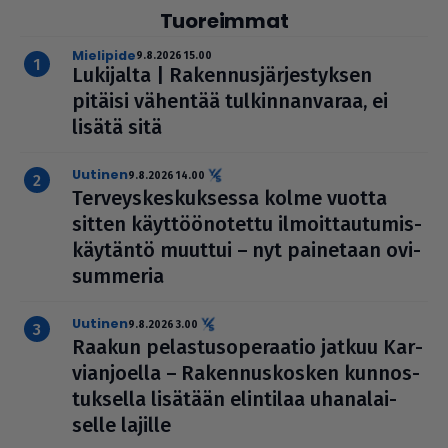
Tuoreimmat
mielipide
9.8.2026 15.00
Lukijalta | Raken­nus­jär­jes­tyk­sen
pitäisi vähentää tul­kin­nan­va­raa, ei
lisätä sitä
uutinen
9.8.2026 14.00
Ter­veys­kes­kuk­sessa kolme vuotta
sitten käyt­töö­no­tettu ilmoit­tau­tu­mis­
käy­täntö muuttui – nyt painetaan ovi­
sum­me­ria
uutinen
9.8.2026 3.00
Raakun pelas­tu­so­pe­raa­tio jatkuu Kar­
vi­an­jo­ella – Raken­nus­kos­ken kun­nos­
tuk­sella lisätään elintilaa uha­na­lai­
selle lajille