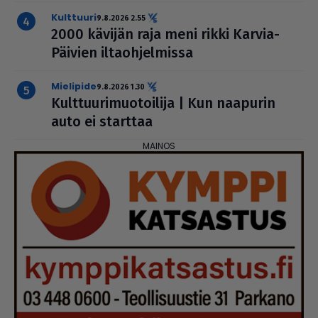
kulttuuri
9.8.2026 2.55
2000 kävijän raja meni rikki Karvia-
Päivien ilta­oh­jel­missa
mielipide
9.8.2026 1.30
Kult­tuu­ri­muo­toi­lija | Kun naapurin
auto ei starttaa