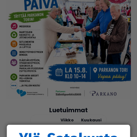
Luetuimmat
Tänään
Viikko
Kuukausi
uutinen
8.8.2026 2.55