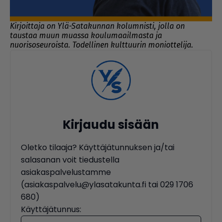
Kirjoittaja on Ylä-Satakunnan kolumnisti, jolla on
taustaa muun muassa koulumaailmasta ja
nuorisoseuroista. Todellinen kulttuurin moniottelija.
Kirjaudu sisään
Oletko tilaaja? Käyttäjätunnuksen ja/tai
salasanan voit tiedustella
asiakaspalvelustamme
(asiakaspalvelu@ylasatakunta.fi tai 029 1706
680)
Käyttäjätunnus: