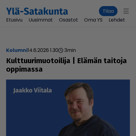
Tilaa
Etusivu
Uusimmat
Osastot
Oma YS
Lehdet
kolumni
14.6.2026 1.30
3
min
Kult­tuu­ri­muo­toi­lija | Elämän taitoja
oppimassa