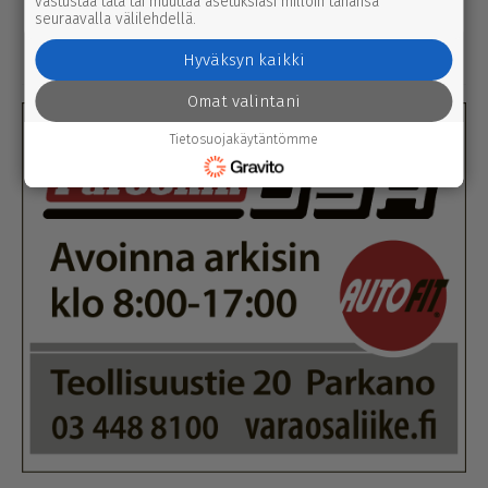
vastustaa tätä tai muuttaa asetuksiasi milloin tahansa
mielipide
8.8.2026 2.40
seuraavalla välilehdellä.
Koti-kylä-raja | Parkanon ener­gi­ast­ra­
te­gi­a­työ osui oikeaan aikaan
Hyväksyn kaikki
Omat valintani
Tietosuojakäytäntömme