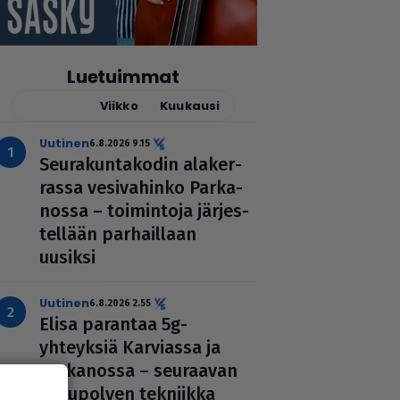
Luetuimmat
Tänään
Viikko
Kuukausi
uutinen
6.8.2026 9.15
Seu­ra­kun­ta­ko­din ala­ker­
rassa vesi­va­hinko Par­ka­
nossa – toi­min­toja jär­jes­
tel­lään par­hail­laan
uusiksi
uutinen
6.8.2026 2.55
Elisa parantaa 5g-
yhteyksiä Karviassa ja
Par­ka­nossa – seuraavan
suku­pol­ven tekniikka