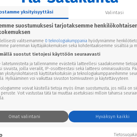
ostamme yksityisyyttäsi
Valintasi
semme suostumuksesi tarjotaksemme henkilökohtaise
kokemuksen
lellisesti valitsemamme
0 teknologiakumppania
hyödynnämme henkilötieto
emme paremman käyttäjäkokemuksen sekä kohdentaaksemme sisältöä ja ma
mällä suostut tietojesi käyttöön seuraavasti
laitetunnisteita ja tallennamme evästeitä laitteellesi saadaksemme tietoja
i sivuista, joilla vierailit, IP-osoitteestasi sekä laitteesi ominaisuuksista. P
an yksityiskohtaisesti käyttötarkoituksiin ja teknologiakumppaneihimme seu
lä. Hylkääminen voi vaikuttaa sivuston toimivuuteen ja käytettävyyteen.
nologiamme voivat käsitellä tietoja myös ilman suostumusta, jos niillä on si
 peruste. Voit vastustaa tätä tai muuttaa asetuksiasi milloin tahansa seuraa
lä.
Omat valintani
Hyväksyn kaikki
Tietosuojak