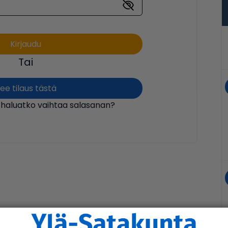
Tai
ee tilaus tästä
 haluatko vaihtaa salasanan?