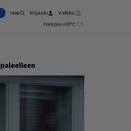
Hae
Kirjaudu
Valikko
Parkano
+16°C
pa­leel­leen