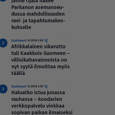
Janne Ojala näkee
Parkanon ase­man­seu­
dussa mah­dol­li­suu­den
ravi- ja tapah­tu­ma­kes­
kuk­selle
uutinen
7.8.2026 3.00
Afrik­ka­lai­nen sikarutto
tuli Kaakkois-Suomeen –
vil­li­si­ka­ha­vain­noista on
nyt syytä ilmoittaa myös
täällä
uutinen
7.8.2026 2.55
Haluatko istua junassa
rauhassa – koodarien
verk­ko­pal­velu vinkkaa
sopivan paikan ilmai­seksi