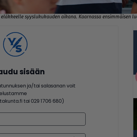
ä eläkkeelle syyslukukauden aikana. Kaarnassa ensimmäisen luo
jaudu sisään
ätunnuksen ja/tai salasanan voit
lvelustamme
akunta.fi tai 029 1706 680)