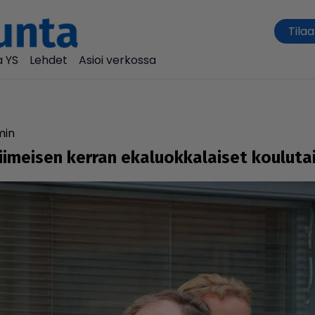
Tilaa
 YS
Lehdet
Asioi verkossa
min
eisen kerran eka­luok­ka­lai­set kou­lu­tai­