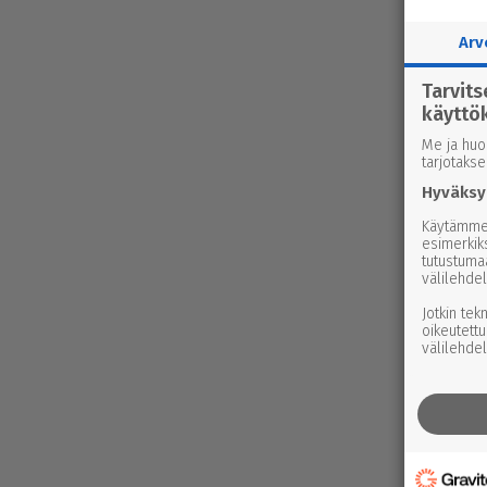
Arv
Tarvit
käyttö
Me ja huo
tarjotaks
Hyväksy
Käytämme 
esimerkiks
tutustuma
välilehdel
Jotkin tek
oikeutettu
välilehdel