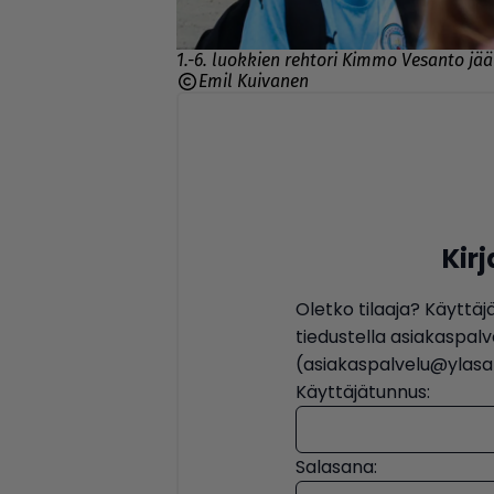
1.-6. luokkien rehtori Kimmo Vesanto jä
Emil Kuivanen
Kir
Oletko tilaaja? Käyttäj
tiedustella asiakaspa
(asiakaspalvelu@ylasat
Käyttäjätunnus:
Salasana: