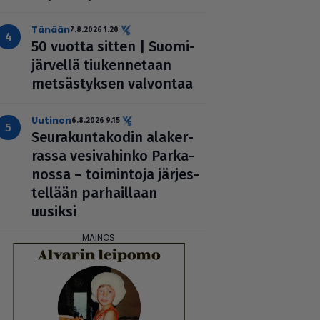
Tänään
7.8.2026 1.20
50 vuotta sitten | Suo­mi­
jär­vellä tiu­ken­ne­taan
met­säs­tyk­sen valvontaa
uutinen
6.8.2026 9.15
Seu­ra­kun­ta­ko­din ala­ker­
rassa vesi­va­hinko Par­ka­
nossa – toi­min­toja jär­jes­
tel­lään par­hail­laan
uusiksi