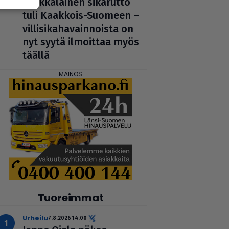
Afrik­ka­lai­nen sikarutto
tuli Kaakkois-Suomeen –
vil­li­si­ka­ha­vain­noista on
nyt syytä ilmoittaa myös
täällä
Tuoreimmat
urheilu
7.8.2026 14.00