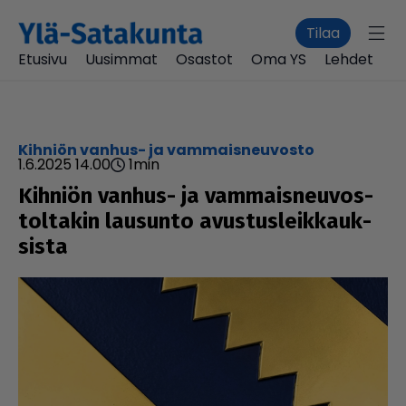
Tilaa
Etusivu
Uusimmat
Osastot
Oma YS
Lehdet
Kihniön vanhus- ja vammaisneuvosto
1.6.2025 14.00
1
min
Kihniön vanhus- ja vam­mais­neu­vos­
tol­ta­kin lausunto avus­tus­leik­kauk­
sista