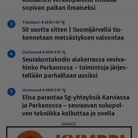
sopivan paikan ilmai­seksi
Tänään
7.8.2026 1.20
50 vuotta sitten | Suo­mi­jär­vellä tiu­
ken­ne­taan met­säs­tyk­sen valvontaa
uutinen
6.8.2026 9.15
Seu­ra­kun­ta­ko­din ala­ker­rassa vesi­va­
hinko Par­ka­nossa – toi­min­toja jär­jes­
tel­lään par­hail­laan uusiksi
uutinen
6.8.2026 2.55
Elisa parantaa 5g-yhteyksiä Karviassa
ja Par­ka­nossa – seuraavan suku­pol­
ven tekniikka kolkuttaa jo ovella