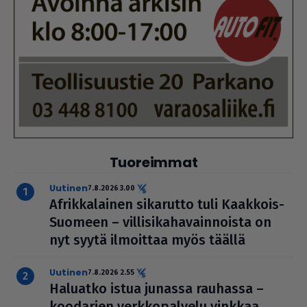
Tuoreimmat
uutinen
7.8.2026 3.00
Afrik­ka­lai­nen sikarutto tuli Kaakkois-
Suomeen – vil­li­si­ka­ha­vain­noista on
nyt syytä ilmoittaa myös täällä
uutinen
7.8.2026 2.55
Haluatko istua junassa rauhassa –
koodarien verk­ko­pal­velu vinkkaa