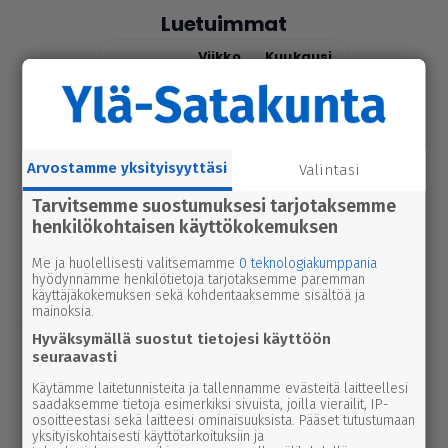
Luetuimmat
Tänään
Viikko
Kuukausi
uutinen
6.8.2026 9.15
Seu­ra­kun­ta­ko­din ala­ker­rassa vesi­va­
hinko Par­ka­nossa – toi­min­toja jär­jes­
Arvostamme yksityisyyttäsi
tel­lään par­hail­laan uusiksi
Valintasi
Tarvitsemme suostumuksesi tarjotaksemme
uutinen
6.8.2026 2.55
henkilökohtaisen käyttökokemuksen
Elisa parantaa 5g-yhteyksiä Karviassa
Me ja huolellisesti valitsemamme
0 teknologiakumppania
ja Par­ka­nossa – seuraavan suku­pol­
hyödynnämme henkilötietoja tarjotaksemme paremman
ven tekniikka kolkuttaa jo ovella
käyttäjäkokemuksen sekä kohdentaaksemme sisältöä ja
mainoksia.
Hyväksymällä suostut tietojesi käyttöön
uutinen
5.8.2026 12.00
seuraavasti
Pääl­lys­tys­työt hidas­ta­vat lii­ken­nettä
Käytämme laitetunnisteita ja tallennamme evästeitä laitteellesi
3-tiellä Ikaa­lis­ten suunnalla – syys­
saadaksemme tietoja esimerkiksi sivuista, joilla vierailit, IP-
kuussa uutta pintaa Kui­vas­jär­ven
osoitteestasi sekä laitteesi ominaisuuksista. Pääset tutustumaan
yksityiskohtaisesti käyttötarkoituksiin ja
suunnalle