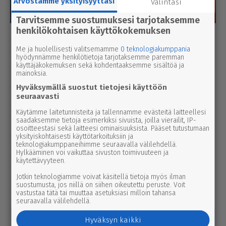
Arvostamme yksityisyyttäsi
Valintasi
Tarvitsemme suostumuksesi tarjotaksemme
henkilökohtaisen käyttökokemuksen
Luetuimmat
Me ja huolellisesti valitsemamme
0 teknologiakumppania
Tänään
Viikko
Kuukausi
hyödynnämme henkilötietoja tarjotaksemme paremman
käyttäjäkokemuksen sekä kohdentaaksemme sisältöä ja
mainoksia.
uutinen
5.8.2026 3.00
Hyväksymällä suostut tietojesi käyttöön
Par­ka­no­lais­lap­set palaavat pul­pet­tei­
seuraavasti
hin ensim­mäis­ten joukossa – naa­pu­ri­
Käytämme laitetunnisteita ja tallennamme evästeitä laitteellesi
kun­nassa kesäloma jatkuu lähes
saadaksemme tietoja esimerkiksi sivuista, joilla vierailit, IP-
viikon pidempään
osoitteestasi sekä laitteesi ominaisuuksista. Pääset tutustumaan
yksityiskohtaisesti käyttötarkoituksiin ja
teknologiakumppaneihimme seuraavalla välilehdellä.
Hylkääminen voi vaikuttaa sivuston toimivuuteen ja
uutinen
5.8.2026 12.00
käytettävyyteen.
Pääl­lys­tys­työt hidas­ta­vat lii­ken­nettä
3-tiellä Ikaa­lis­ten suunnalla – syys­
Jotkin teknologiamme voivat käsitellä tietoja myös ilman
suostumusta, jos niillä on siihen oikeutettu peruste. Voit
kuussa uutta pintaa Kui­vas­jär­ven
vastustaa tätä tai muuttaa asetuksiasi milloin tahansa
seuraavalla välilehdellä.
suunnalle
Hyväksyn kaikki