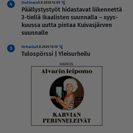
uutinen
5.8.2026 12.00
Pääl­lys­tys­työt hidas­ta­vat lii­ken­nettä
3-tiellä Ikaa­lis­ten suunnalla – syys­
kuussa uutta pintaa Kui­vas­jär­ven
suunnalle
urheilu
5.8.2026 10.10
Tulos­pörssi | Ylei­sur­heilu