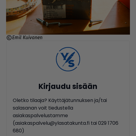
Emil Kuivanen
Kirjaudu sisään
Oletko tilaaja? Käyttäjätunnuksen ja/tai
salasanan voit tiedustella
asiakaspalvelustamme
(asiakaspalvelu@ylasatakunta.fi tai 029 1706
680)