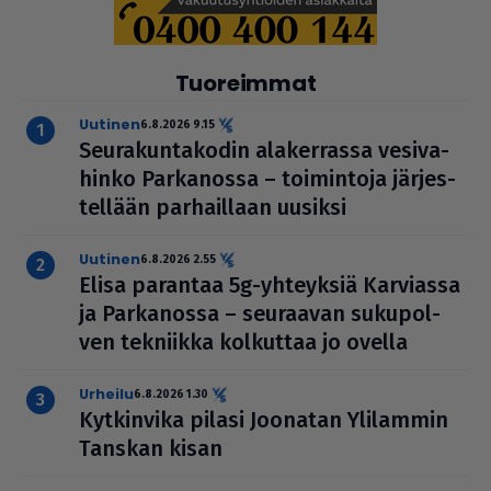
Tuoreimmat
uutinen
6.8.2026 9.15
Seu­ra­kun­ta­ko­din ala­ker­rassa vesi­va­
hinko Par­ka­nossa – toi­min­toja jär­jes­
tel­lään par­hail­laan uusiksi
uutinen
6.8.2026 2.55
Elisa parantaa 5g-yhteyksiä Karviassa
ja Par­ka­nossa – seuraavan suku­pol­
ven tekniikka kolkuttaa jo ovella
urheilu
6.8.2026 1.30
Kyt­kin­vika pilasi Joonatan Ylilammin
Tanskan kisan