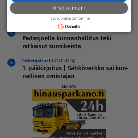
Tänään
4.8.2026 3.00
Arto Papusen valokuvat vuoden 2026
Omat valintani
Karvia-Päiviltä
Tietosuojakäytäntömme
uutinen
4.8.2026 13.20
Padas­jo­ella kun­nan­hal­li­tus teki
ratkaisut suo­si­keista
pääkirjoitus
5.8.2026 1.50
1. pää­kir­joi­tus | Säh­kö­verkko sai kun­
nal­li­sen omistajan