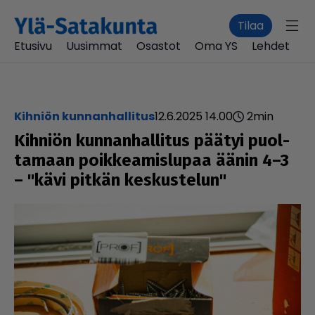
Tilaa
Etusivu
Uusimmat
Osastot
Oma YS
Lehdet
Kihniön kunnanhallitus
12.6.2025 14.00
2
min
Kihniön kun­nan­hal­li­tus päätyi puol­
ta­maan poik­ke­a­mis­lu­paa äänin 4–3
– "kävi pitkän kes­kus­te­lun"