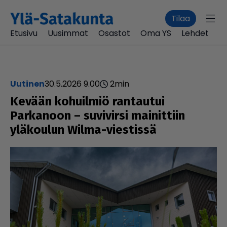
Tilaa
Etusivu
Uusimmat
Osastot
Oma YS
Lehdet
uutinen
30.5.2026 9.00
2
min
Kevään kohuilmiö rantautui
Parkanoon – suvivirsi mai­nit­tiin
yläkoulun Wilma-viestissä