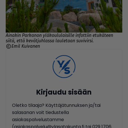
Ainakin Parkanon yläkoululaisille infottiin etukäteen
siitä, että kevätjuhlassa lauletaan suvivirsi.
Emil Kuivanen
Kirjaudu sisään
Oletko tilaaja? Käyttäjätunnuksen ja/tai
salasanan voit tiedustella
asiakaspalvelustamme
(asiakaspalvelu@ylasatakunta.fi tai 029 1706