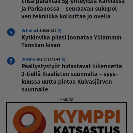
Elisa parantaa 5g-yhteyksiä Karviassa
ja Par­ka­nossa – seuraavan suku­pol­
ven tekniikka kolkuttaa jo ovella
urheilu
6.8.2026 1.30
Kyt­kin­vika pilasi Joonatan Ylilammin
Tanskan kisan
uutinen
5.8.2026 12.00
Pääl­lys­tys­työt hidas­ta­vat lii­ken­nettä
3-tiellä Ikaa­lis­ten suunnalla – syys­
kuussa uutta pintaa Kui­vas­jär­ven
suunnalle