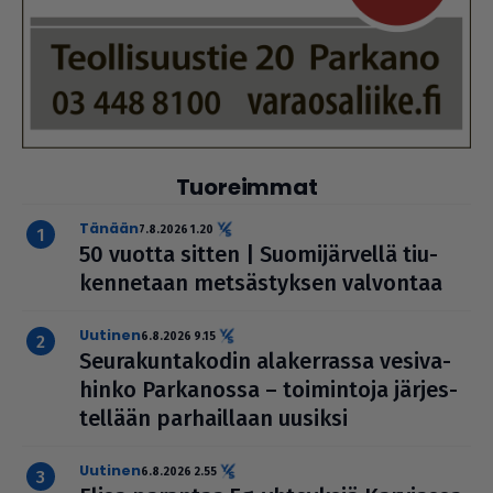
Tuoreimmat
Tänään
7.8.2026 1.20
50 vuotta sitten | Suo­mi­jär­vellä tiu­
ken­ne­taan met­säs­tyk­sen valvontaa
uutinen
6.8.2026 9.15
Seu­ra­kun­ta­ko­din ala­ker­rassa vesi­va­
hinko Par­ka­nossa – toi­min­toja jär­jes­
tel­lään par­hail­laan uusiksi
uutinen
6.8.2026 2.55