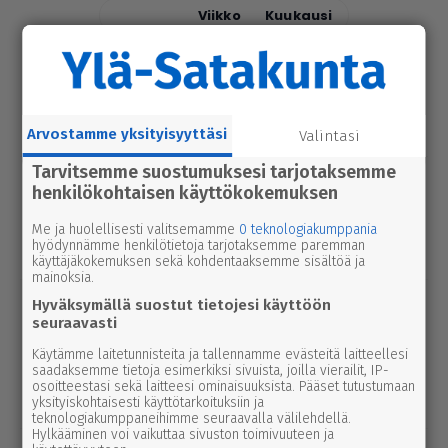
Tänään
Viikko
Kuukausi
uutinen
6.8.2026 9.15
Seu­ra­kun­ta­ko­din ala­ker­rassa vesi­va­
hinko Par­ka­nossa – toi­min­toja jär­jes­
tel­lään par­hail­laan uusiksi
Arvostamme yksityisyyttäsi
Valintasi
Tarvitsemme suostumuksesi tarjotaksemme
uutinen
6.8.2026 2.55
henkilökohtaisen käyttökokemuksen
Elisa parantaa 5g-yhteyksiä Karviassa
ja Par­ka­nossa – seuraavan suku­pol­
Me ja huolellisesti valitsemamme
0 teknologiakumppania
hyödynnämme henkilötietoja tarjotaksemme paremman
ven tekniikka kolkuttaa jo ovella
käyttäjäkokemuksen sekä kohdentaaksemme sisältöä ja
mainoksia.
uutinen
5.8.2026 12.00
Hyväksymällä suostut tietojesi käyttöön
Pääl­lys­tys­työt hidas­ta­vat lii­ken­nettä
seuraavasti
3-tiellä Ikaa­lis­ten suunnalla – syys­
Käytämme laitetunnisteita ja tallennamme evästeitä laitteellesi
saadaksemme tietoja esimerkiksi sivuista, joilla vierailit, IP-
kuussa uutta pintaa Kui­vas­jär­ven
osoitteestasi sekä laitteesi ominaisuuksista. Pääset tutustumaan
suunnalle
yksityiskohtaisesti käyttötarkoituksiin ja
teknologiakumppaneihimme seuraavalla välilehdellä.
Hylkääminen voi vaikuttaa sivuston toimivuuteen ja