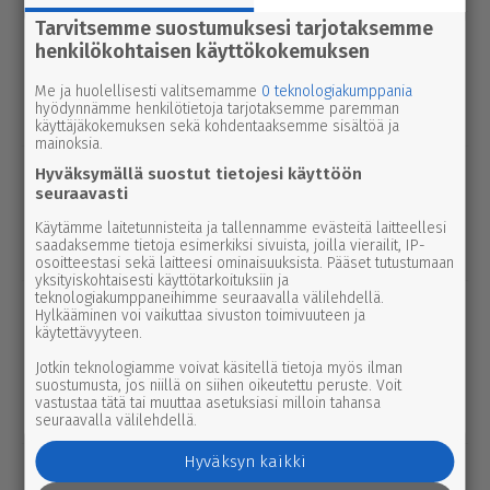
Tarvitsemme suostumuksesi tarjotaksemme
urheilu
7.8.2026 14.00
henkilökohtaisen käyttökokemuksen
Janne Ojala näkee Parkanon ase­man­
seu­dussa mah­dol­li­suu­den ravi- ja
Me ja huolellisesti valitsemamme
0 teknologiakumppania
hyödynnämme henkilötietoja tarjotaksemme paremman
tapah­tu­ma­kes­kuk­selle
käyttäjäkokemuksen sekä kohdentaaksemme sisältöä ja
mainoksia.
uutinen
6.8.2026 2.55
Hyväksymällä suostut tietojesi käyttöön
Elisa parantaa 5g-yhteyksiä Karviassa
seuraavasti
ja Par­ka­nossa – seuraavan suku­pol­
Käytämme laitetunnisteita ja tallennamme evästeitä laitteellesi
saadaksemme tietoja esimerkiksi sivuista, joilla vierailit, IP-
ven tekniikka kolkuttaa jo ovella
osoitteestasi sekä laitteesi ominaisuuksista. Pääset tutustumaan
yksityiskohtaisesti käyttötarkoituksiin ja
teknologiakumppaneihimme seuraavalla välilehdellä.
uutinen
5.8.2026 12.00
Hylkääminen voi vaikuttaa sivuston toimivuuteen ja
Pääl­lys­tys­työt hidas­ta­vat lii­ken­nettä
käytettävyyteen.
3-tiellä Ikaa­lis­ten suunnalla – syys­
Jotkin teknologiamme voivat käsitellä tietoja myös ilman
kuussa uutta pintaa Kui­vas­jär­ven
suostumusta, jos niillä on siihen oikeutettu peruste. Voit
vastustaa tätä tai muuttaa asetuksiasi milloin tahansa
suunnalle
seuraavalla välilehdellä.
Hyväksyn kaikki
uutinen
7.8.2026 3.00