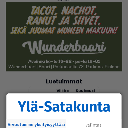
Luetuimmat
Tänään
Viikko
Kuukausi
uutinen
6.8.2026 9.15
Seu­ra­kun­ta­ko­din ala­ker­rassa vesi­va­
hinko Par­ka­nossa – toi­min­toja jär­jes­
tel­lään par­hail­laan uusiksi
Arvostamme yksityisyyttäsi
Valintasi