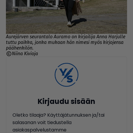
Aurejärven seurantalo Auramo on kirjailija Anna Harjulle
tuttu paikka, jonka mukaan hän nimesi myös kirjojensa
päähenkilön.
Niina Kivioja
Kirjaudu sisään
Oletko tilaaja? Käyttäjätunnuksen ja/tai
salasanan voit tiedustella
asiakaspalvelustamme