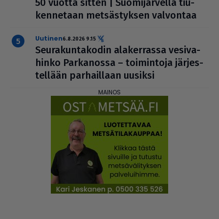
50 vuotta sitten | Suo­mi­jär­vellä tiu­
ken­ne­taan met­säs­tyk­sen valvontaa
uutinen
6.8.2026 9.15
Seu­ra­kun­ta­ko­din ala­ker­rassa vesi­va­
hinko Par­ka­nossa – toi­min­toja jär­jes­
tel­lään par­hail­laan uusiksi