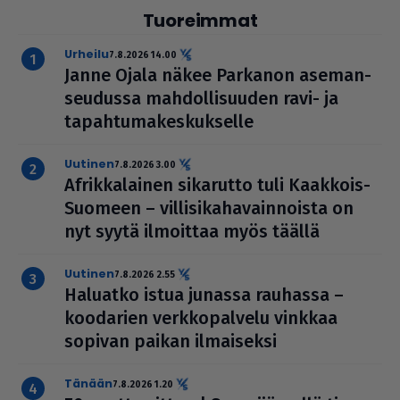
Tuoreimmat
urheilu
7.8.2026 14.00
Janne Ojala näkee Parkanon ase­man­
seu­dussa mah­dol­li­suu­den ravi- ja
tapah­tu­ma­kes­kuk­selle
uutinen
7.8.2026 3.00
Afrik­ka­lai­nen sikarutto tuli Kaakkois-
Suomeen – vil­li­si­ka­ha­vain­noista on
nyt syytä ilmoittaa myös täällä
uutinen
7.8.2026 2.55
Haluatko istua junassa rauhassa –
koodarien verk­ko­pal­velu vinkkaa
sopivan paikan ilmai­seksi
Tänään
7.8.2026 1.20