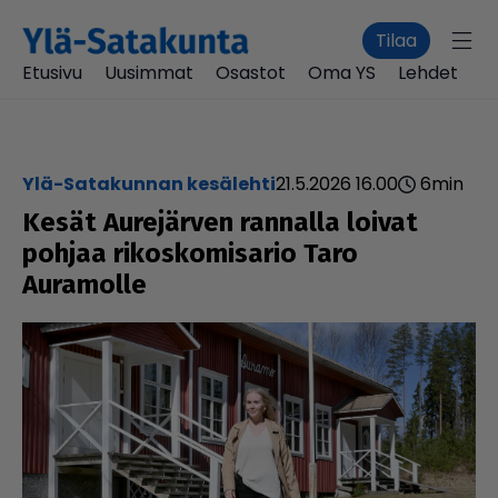
Tilaa
Etusivu
Uusimmat
Osastot
Oma YS
Lehdet
Ylä-Satakunnan kesälehti
21.5.2026 16.00
6
min
Kesät Aure­jär­ven rannalla loivat
pohjaa rikos­ko­mi­sa­rio Taro
Auramolle