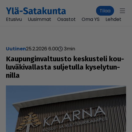
Tilaa
Etusivu
Uusimmat
Osastot
Oma YS
Lehdet
uutinen
25.2.2026 6.00
3
min
Kau­pun­gin­val­tuusto kes­kus­teli kou­
lu­vä­ki­val­lasta sul­je­tulla kyse­ly­tun­
nilla