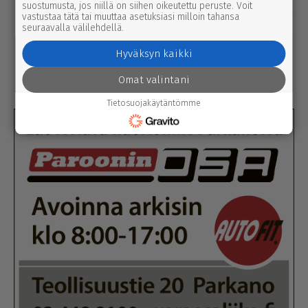
suostumusta, jos niillä on siihen oikeutettu peruste. Voit
vastustaa tätä tai muuttaa asetuksiasi milloin tahansa
seuraavalla välilehdellä.
uutinen
7.8.2026 3.00
Afrik­ka­lai­nen sikarutto tuli Kaakkois-
Hyväksyn kaikki
Suomeen – vil­li­si­ka­ha­vain­noista on
nyt syytä ilmoittaa myös täällä
Omat valintani
Tietosuojakäytäntömme