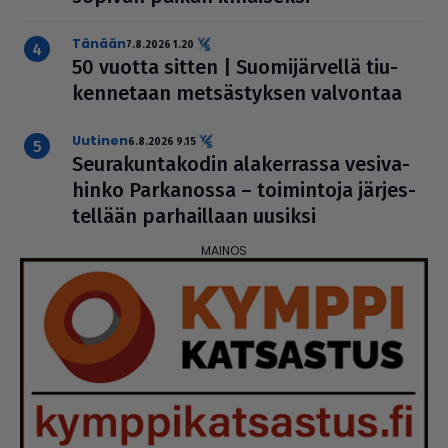
Tänään
7.8.2026 1.20
50 vuotta sitten | Suo­mi­jär­vellä tiu­
ken­ne­taan met­säs­tyk­sen valvontaa
uutinen
6.8.2026 9.15
Seu­ra­kun­ta­ko­din ala­ker­rassa vesi­va­
hinko Par­ka­nossa – toi­min­toja jär­jes­
tel­lään par­hail­laan uusiksi