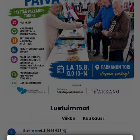
Luetuimmat
Tänään
Viikko
Kuukausi
uutinen
6.8.2026 9.15
Seu­ra­kun­ta­ko­din ala­ker­rassa vesi­va­