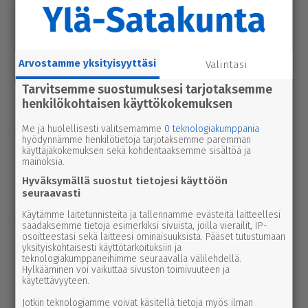
hinko Par­ka­nossa – toi­min­toja jär­jes­
tel­lään par­hail­laan uusiksi
Arvostamme yksityisyyttäsi
Valintasi
urheilu
7.8.2026 14.00
Janne Ojala näkee Parkanon ase­man­
Tarvitsemme suostumuksesi tarjotaksemme
seu­dussa mah­dol­li­suu­den ravi- ja
henkilökohtaisen käyttökokemuksen
tapah­tu­ma­kes­kuk­selle
Me ja huolellisesti valitsemamme
0 teknologiakumppania
hyödynnämme henkilötietoja tarjotaksemme paremman
uutinen
6.8.2026 2.55
käyttäjäkokemuksen sekä kohdentaaksemme sisältöä ja
mainoksia.
Elisa parantaa 5g-yhteyksiä Karviassa
Hyväksymällä suostut tietojesi käyttöön
ja Par­ka­nossa – seuraavan suku­pol­
seuraavasti
ven tekniikka kolkuttaa jo ovella
Käytämme laitetunnisteita ja tallennamme evästeitä laitteellesi
saadaksemme tietoja esimerkiksi sivuista, joilla vierailit, IP-
uutinen
5.8.2026 12.00
osoitteestasi sekä laitteesi ominaisuuksista. Pääset tutustumaan
Pääl­lys­tys­työt hidas­ta­vat lii­ken­nettä
yksityiskohtaisesti käyttötarkoituksiin ja
teknologiakumppaneihimme seuraavalla välilehdellä.
3-tiellä Ikaa­lis­ten suunnalla – syys­
Hylkääminen voi vaikuttaa sivuston toimivuuteen ja
käytettävyyteen.
kuussa uutta pintaa Kui­vas­jär­ven
suunnalle
Jotkin teknologiamme voivat käsitellä tietoja myös ilman