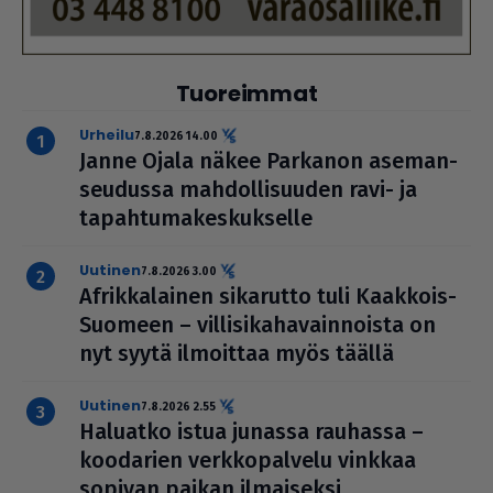
Tuoreimmat
urheilu
7.8.2026 14.00
Janne Ojala näkee Parkanon ase­man­
seu­dussa mah­dol­li­suu­den ravi- ja
tapah­tu­ma­kes­kuk­selle
uutinen
7.8.2026 3.00
Afrik­ka­lai­nen sikarutto tuli Kaakkois-
Suomeen – vil­li­si­ka­ha­vain­noista on
nyt syytä ilmoittaa myös täällä
uutinen
7.8.2026 2.55
Haluatko istua junassa rauhassa –
koodarien verk­ko­pal­velu vinkkaa
sopivan paikan ilmai­seksi