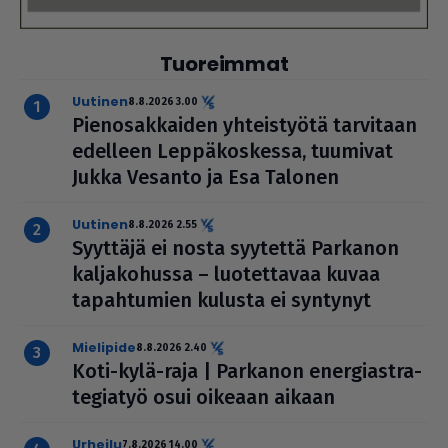
Tuoreimmat
uutinen
8.8.2026 3.00
Pie­no­sak­kai­den yhteis­työtä tarvitaan
edelleen Lep­pä­kos­kessa, tuumivat
Jukka Vesanto ja Esa Talonen
uutinen
8.8.2026 2.55
Syyttäjä ei nosta syytettä Parkanon
kal­ja­ko­hussa – luo­tet­ta­vaa kuvaa
tapah­tu­mien kulusta ei syntynyt
mielipide
8.8.2026 2.40
Koti-kylä-raja | Parkanon ener­gi­ast­ra­
te­gi­a­työ osui oikeaan aikaan
urheilu
7.8.2026 14.00