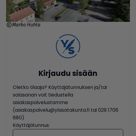
Marko Huhta
Kirjaudu sisään
Oletko tilaaja? Käyttäjätunnuksen ja/tai
salasanan voit tiedustella
asiakaspalvelustamme
(asiakaspalvelu@ylasatakunta.fi tai 029 1706
680)
Käyttäjätunnus: