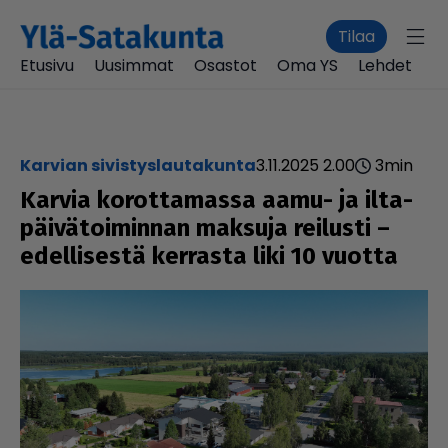
Tilaa
Etusivu
Uusimmat
Osastot
Oma YS
Lehdet
Karvian sivistyslautakunta
3.11.2025 2.00
3
min
Karvia korot­ta­massa aamu- ja ilta­
päi­vä­toi­min­nan maksuja reilusti –
edel­li­sestä kerrasta liki 10 vuotta