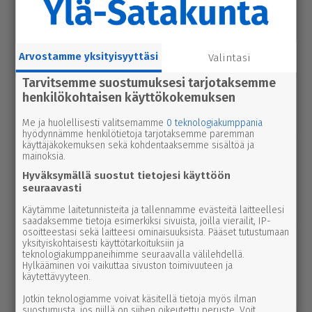
seu­dussa mah­dol­li­suu­den ravi- ja
tapah­tu­ma­kes­kuk­selle
Arvostamme yksityisyyttäsi
Valintasi
uutinen
7.8.2026 3.00
Tarvitsemme suostumuksesi tarjotaksemme
Afrik­ka­lai­nen sikarutto tuli Kaakkois-
henkilökohtaisen käyttökokemuksen
Suomeen – vil­li­si­ka­ha­vain­noista on
nyt syytä ilmoittaa myös täällä
Me ja huolellisesti valitsemamme
0 teknologiakumppania
hyödynnämme henkilötietoja tarjotaksemme paremman
käyttäjäkokemuksen sekä kohdentaaksemme sisältöä ja
uutinen
6.8.2026 9.15
mainoksia.
Seu­ra­kun­ta­ko­din ala­ker­rassa vesi­va­
Hyväksymällä suostut tietojesi käyttöön
hinko Par­ka­nossa – toi­min­toja jär­jes­
seuraavasti
tel­lään par­hail­laan uusiksi
Käytämme laitetunnisteita ja tallennamme evästeitä laitteellesi
saadaksemme tietoja esimerkiksi sivuista, joilla vierailit, IP-
osoitteestasi sekä laitteesi ominaisuuksista. Pääset tutustumaan
uutinen
6.8.2026 2.55
yksityiskohtaisesti käyttötarkoituksiin ja
Elisa parantaa 5g-yhteyksiä Karviassa
teknologiakumppaneihimme seuraavalla välilehdellä.
Hylkääminen voi vaikuttaa sivuston toimivuuteen ja
ja Par­ka­nossa – seuraavan suku­pol­
käytettävyyteen.
ven tekniikka kolkuttaa jo ovella
Jotkin teknologiamme voivat käsitellä tietoja myös ilman
suostumusta, jos niillä on siihen oikeutettu peruste. Voit