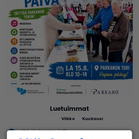
Luetuimmat
Tänään
Viikko
Kuukausi
urheilu
7.8.2026 14.00
Janne Ojala näkee Parkanon ase­man­