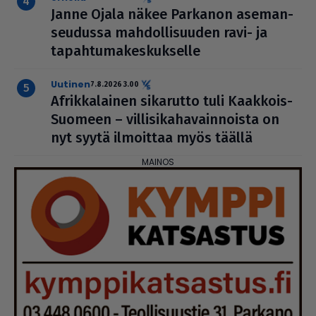
Janne Ojala näkee Parkanon ase­man­
seu­dussa mah­dol­li­suu­den ravi- ja
tapah­tu­ma­kes­kuk­selle
uutinen
7.8.2026 3.00
Afrik­ka­lai­nen sikarutto tuli Kaakkois-
Suomeen – vil­li­si­ka­ha­vain­noista on
nyt syytä ilmoittaa myös täällä