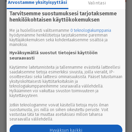
Arvostamme yksityisyyttäsi
Valintasi
Luetuimmat
Tarvitsemme suostumuksesi tarjotaksemme
henkilökohtaisen käyttökokemuksen
Tänään
Viikko
Kuukausi
Me ja huolellisesti valitsemamme
0 teknologiakumppania
urheilu
7.8.2026 14.00
hyödynnämme henkilötietoja tarjotaksemme paremman
Janne Ojala näkee Parkanon ase­man­
käyttäjäkokemuksen sekä kohdentaaksemme sisältöä ja
mainoksia.
seu­dussa mah­dol­li­suu­den ravi- ja
Hyväksymällä suostut tietojesi käyttöön
tapah­tu­ma­kes­kuk­selle
seuraavasti
Käytämme laitetunnisteita ja tallennamme evästeitä laitteellesi
uutinen
7.8.2026 3.00
saadaksemme tietoja esimerkiksi sivuista, joilla vierailit, IP-
Afrik­ka­lai­nen sikarutto tuli Kaakkois-
osoitteestasi sekä laitteesi ominaisuuksista. Pääset tutustumaan
yksityiskohtaisesti käyttötarkoituksiin ja
Suomeen – vil­li­si­ka­ha­vain­noista on
teknologiakumppaneihimme seuraavalla välilehdellä.
Hylkääminen voi vaikuttaa sivuston toimivuuteen ja
nyt syytä ilmoittaa myös täällä
käytettävyyteen.
Jotkin teknologiamme voivat käsitellä tietoja myös ilman
uutinen
6.8.2026 9.15
suostumusta, jos niillä on siihen oikeutettu peruste. Voit
Seu­ra­kun­ta­ko­din ala­ker­rassa vesi­va­
vastustaa tätä tai muuttaa asetuksiasi milloin tahansa
seuraavalla välilehdellä.
hinko Par­ka­nossa – toi­min­toja jär­jes­
tel­lään par­hail­laan uusiksi
Hyväksyn kaikki