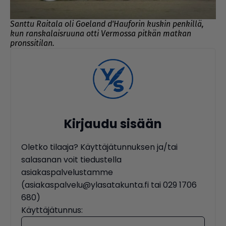
Santtu Raitala oli Goeland d'Hauforin kuskin penkillä,
kun ranskalaisruuna otti Vermossa pitkän matkan
pronssitilan.
Kirjaudu sisään
Oletko tilaaja? Käyttäjätunnuksen ja/tai
salasanan voit tiedustella
asiakaspalvelustamme
(asiakaspalvelu@ylasatakunta.fi tai 029 1706
680)
Käyttäjätunnus: