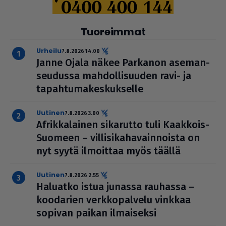
Tuoreimmat
urheilu
7.8.2026 14.00
Janne Ojala näkee Parkanon ase­man­
seu­dussa mah­dol­li­suu­den ravi- ja
tapah­tu­ma­kes­kuk­selle
uutinen
7.8.2026 3.00
Afrik­ka­lai­nen sikarutto tuli Kaakkois-
Suomeen – vil­li­si­ka­ha­vain­noista on
nyt syytä ilmoittaa myös täällä
uutinen
7.8.2026 2.55
Haluatko istua junassa rauhassa –
koodarien verk­ko­pal­velu vinkkaa
sopivan paikan ilmai­seksi