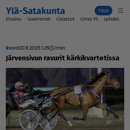
Tilaa
Etusivu
Uusimmat
Osastot
Oma YS
Lehdet
ravit
20.8.2025 1.25
1
min
Jär­ven­si­vun ravurit kär­kik­var­te­tissa