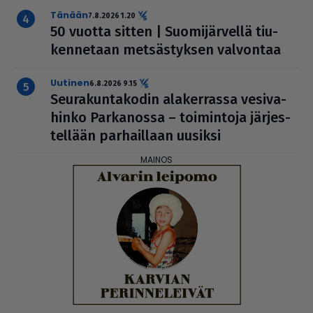
Tänään
7.8.2026 1.20
50 vuotta sitten | Suo­mi­jär­vellä tiu­
ken­ne­taan met­säs­tyk­sen valvontaa
uutinen
6.8.2026 9.15
Seu­ra­kun­ta­ko­din ala­ker­rassa vesi­va­
hinko Par­ka­nossa – toi­min­toja jär­jes­
tel­lään par­hail­laan uusiksi