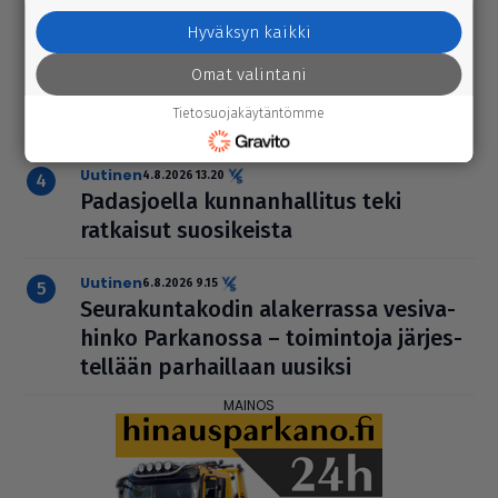
suunnalle
Hyväksyn kaikki
Tänään
4.8.2026 3.00
Omat valintani
Arto Papusen valokuvat vuoden 2026
Tietosuojakäytäntömme
Karvia-Päiviltä
uutinen
4.8.2026 13.20
Padas­jo­ella kun­nan­hal­li­tus teki
ratkaisut suo­si­keista
uutinen
6.8.2026 9.15
Seu­ra­kun­ta­ko­din ala­ker­rassa vesi­va­
hinko Par­ka­nossa – toi­min­toja jär­jes­
tel­lään par­hail­laan uusiksi