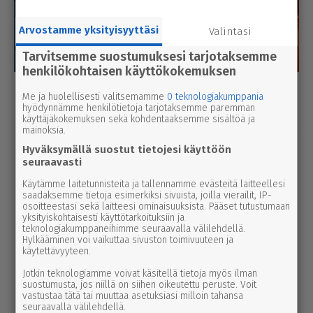
Arvostamme yksityisyyttäsi
Valintasi
Tarvitsemme suostumuksesi tarjotaksemme
henkilökohtaisen käyttökokemuksen
Luetuimmat
Me ja huolellisesti valitsemamme
0 teknologiakumppania
hyödynnämme henkilötietoja tarjotaksemme paremman
Tänään
Viikko
Kuukausi
käyttäjäkokemuksen sekä kohdentaaksemme sisältöä ja
mainoksia.
uutinen
5.8.2026 3.00
Hyväksymällä suostut tietojesi käyttöön
Par­ka­no­lais­lap­set palaavat pul­pet­tei­
seuraavasti
hin ensim­mäis­ten joukossa – naa­pu­ri­
Käytämme laitetunnisteita ja tallennamme evästeitä laitteellesi
saadaksemme tietoja esimerkiksi sivuista, joilla vierailit, IP-
kun­nassa kesäloma jatkuu lähes
osoitteestasi sekä laitteesi ominaisuuksista. Pääset tutustumaan
viikon pidempään
yksityiskohtaisesti käyttötarkoituksiin ja
teknologiakumppaneihimme seuraavalla välilehdellä.
Hylkääminen voi vaikuttaa sivuston toimivuuteen ja
uutinen
käytettävyyteen.
5.8.2026 12.00
Pääl­lys­tys­työt hidas­ta­vat lii­ken­nettä
Jotkin teknologiamme voivat käsitellä tietoja myös ilman
3-tiellä Ikaa­lis­ten suunnalla – syys­
suostumusta, jos niillä on siihen oikeutettu peruste. Voit
vastustaa tätä tai muuttaa asetuksiasi milloin tahansa
kuussa uutta pintaa Kui­vas­jär­ven
seuraavalla välilehdellä.