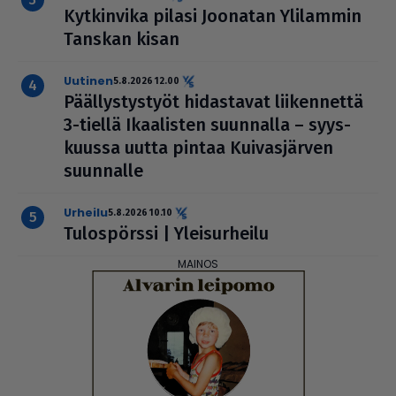
Kyt­kin­vika pilasi Joonatan Ylilammin
Tanskan kisan
uutinen
5.8.2026 12.00
Pääl­lys­tys­työt hidas­ta­vat lii­ken­nettä
3-tiellä Ikaa­lis­ten suunnalla – syys­
kuussa uutta pintaa Kui­vas­jär­ven
suunnalle
urheilu
5.8.2026 10.10
Tulos­pörssi | Ylei­sur­heilu