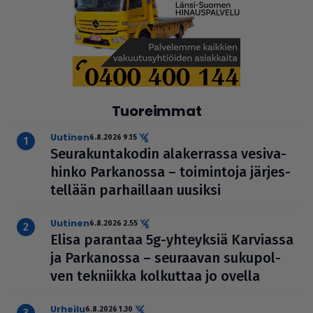
Tuoreimmat
uutinen
6.8.2026 9.15
Seu­ra­kun­ta­ko­din ala­ker­rassa vesi­va­
hinko Par­ka­nossa – toi­min­toja jär­jes­
tel­lään par­hail­laan uusiksi
uutinen
6.8.2026 2.55
Elisa parantaa 5g-yhteyksiä Karviassa
ja Par­ka­nossa – seuraavan suku­pol­
ven tekniikka kolkuttaa jo ovella
urheilu
6.8.2026 1.30