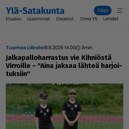
Tilaa
Etusivu
Uusimmat
Osastot
Oma YS
Lehdet
Tuomas Liikala
18.8.2025 14.00
3
min
Jal­ka­pal­lo­har­ras­tus vie Kihniöstä
Virroille ­– "Aina jaksaa lähteä har­joi­
tuk­siin"