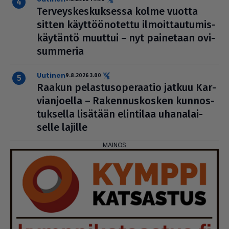
Ter­veys­kes­kuk­sessa kolme vuotta
sitten käyt­töö­no­tettu ilmoit­tau­tu­mis­
käy­täntö muuttui – nyt painetaan ovi­
sum­me­ria
uutinen
9.8.2026 3.00
Raakun pelas­tu­so­pe­raa­tio jatkuu Kar­
vi­an­jo­ella – Raken­nus­kos­ken kun­nos­
tuk­sella lisätään elintilaa uha­na­lai­
selle lajille