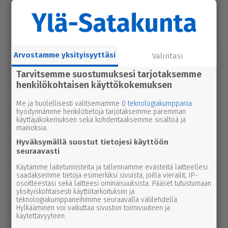
Ter­veys­kes­kuk­sessa kolme vuotta
sitten käyt­töö­no­tettu ilmoit­tau­tu­mis­
käy­täntö muuttui – nyt painetaan ovi­
sum­me­ria
Arvostamme yksityisyyttäsi
Valintasi
kulttuuri
9.8.2026 2.55
Tarvitsemme suostumuksesi tarjotaksemme
2000 kävijän raja meni rikki Karvia-
henkilökohtaisen käyttökokemuksen
Päivien ilta­oh­jel­missa
Me ja huolellisesti valitsemamme
0 teknologiakumppania
hyödynnämme henkilötietoja tarjotaksemme paremman
käyttäjäkokemuksen sekä kohdentaaksemme sisältöä ja
urheilu
7.8.2026 14.00
mainoksia.
Janne Ojala näkee Parkanon ase­man­
Hyväksymällä suostut tietojesi käyttöön
seu­dussa mah­dol­li­suu­den ravi- ja
seuraavasti
tapah­tu­ma­kes­kuk­selle
Käytämme laitetunnisteita ja tallennamme evästeitä laitteellesi
saadaksemme tietoja esimerkiksi sivuista, joilla vierailit, IP-
uutinen
osoitteestasi sekä laitteesi ominaisuuksista. Pääset tutustumaan
9.8.2026 3.00
yksityiskohtaisesti käyttötarkoituksiin ja
Raakun pelas­tu­so­pe­raa­tio jatkuu Kar­
teknologiakumppaneihimme seuraavalla välilehdellä.
vi­an­jo­ella – Raken­nus­kos­ken kun­nos­
Hylkääminen voi vaikuttaa sivuston toimivuuteen ja
käytettävyyteen.
tuk­sella lisätään elintilaa uha­na­lai­