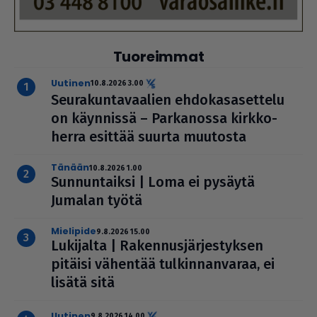
Tuoreimmat
uutinen
10.8.2026 3.00
Seu­ra­kun­ta­vaa­lien ehdo­ka­sa­set­telu
on käynnissä – Par­ka­nossa kirk­ko­
herra esittää suurta muutosta
Tänään
10.8.2026 1.00
Sun­nun­taiksi | Loma ei pysäytä
Jumalan työtä
mielipide
9.8.2026 15.00
Lukijalta | Raken­nus­jär­jes­tyk­sen
pitäisi vähentää tul­kin­nan­va­raa, ei
lisätä sitä
uutinen
9.8.2026 14.00