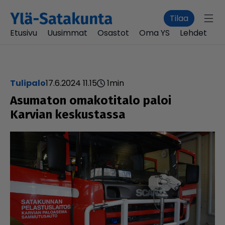
Tilaa
Etusivu
Uusimmat
Osastot
Oma YS
Lehdet
tulipalo
17.6.2024 11.15
1
min
Asumaton oma­ko­ti­talo paloi
Karvian kes­kus­tassa