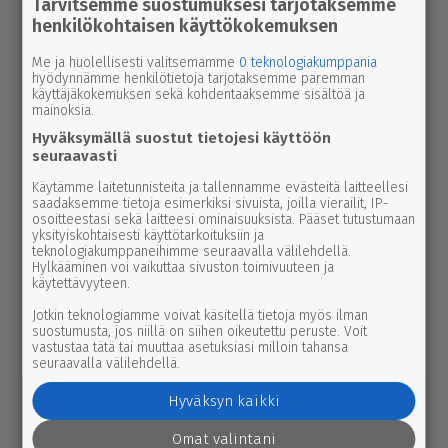
Tarvitsemme suostumuksesi tarjotaksemme
uutinen
6.8.2026 9.15
henkilökohtaisen käyttökokemuksen
Seu­ra­kun­ta­ko­din ala­ker­rassa vesi­va­
hinko Par­ka­nossa – toi­min­toja jär­jes­
Me ja huolellisesti valitsemamme
0 teknologiakumppania
hyödynnämme henkilötietoja tarjotaksemme paremman
tel­lään par­hail­laan uusiksi
käyttäjäkokemuksen sekä kohdentaaksemme sisältöä ja
mainoksia.
uutinen
6.8.2026 2.55
Hyväksymällä suostut tietojesi käyttöön
Elisa parantaa 5g-yhteyksiä Karviassa
seuraavasti
ja Par­ka­nossa – seuraavan suku­pol­
Käytämme laitetunnisteita ja tallennamme evästeitä laitteellesi
ven tekniikka kolkuttaa jo ovella
saadaksemme tietoja esimerkiksi sivuista, joilla vierailit, IP-
osoitteestasi sekä laitteesi ominaisuuksista. Pääset tutustumaan
yksityiskohtaisesti käyttötarkoituksiin ja
teknologiakumppaneihimme seuraavalla välilehdellä.
uutinen
5.8.2026 12.00
Hylkääminen voi vaikuttaa sivuston toimivuuteen ja
Pääl­lys­tys­työt hidas­ta­vat lii­ken­nettä
käytettävyyteen.
3-tiellä Ikaa­lis­ten suunnalla – syys­
Jotkin teknologiamme voivat käsitellä tietoja myös ilman
kuussa uutta pintaa Kui­vas­jär­ven
suostumusta, jos niillä on siihen oikeutettu peruste. Voit
vastustaa tätä tai muuttaa asetuksiasi milloin tahansa
suunnalle
seuraavalla välilehdellä.
Hyväksyn kaikki
uutinen
5.8.2026 3.00
Par­ka­no­lais­lap­set palaavat pul­pet­tei­
Omat valintani