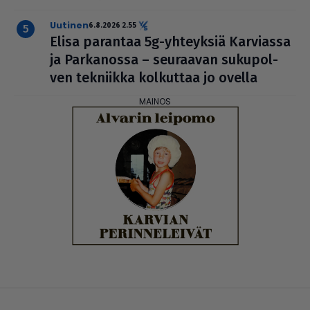
uutinen
6.8.2026 2.55
Elisa parantaa 5g-yhteyksiä Karviassa
ja Par­ka­nossa – seuraavan suku­pol­
ven tekniikka kolkuttaa jo ovella