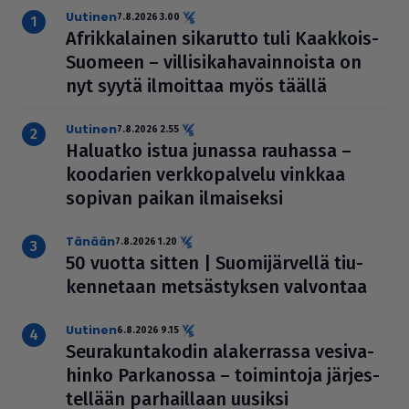
uutinen
7.8.2026 3.00
Afrik­ka­lai­nen sikarutto tuli Kaakkois-
Suomeen – vil­li­si­ka­ha­vain­noista on
nyt syytä ilmoittaa myös täällä
uutinen
7.8.2026 2.55
Haluatko istua junassa rauhassa –
koodarien verk­ko­pal­velu vinkkaa
sopivan paikan ilmai­seksi
Tänään
7.8.2026 1.20
50 vuotta sitten | Suo­mi­jär­vellä tiu­
ken­ne­taan met­säs­tyk­sen valvontaa
uutinen
6.8.2026 9.15
Seu­ra­kun­ta­ko­din ala­ker­rassa vesi­va­
hinko Par­ka­nossa – toi­min­toja jär­jes­
tel­lään par­hail­laan uusiksi