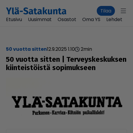
Tilaa
Etusivu
Uusimmat
Osastot
Oma YS
Lehdet
50 vuotta sitten
12.9.2025 1.10
2
min
50 vuotta sitten | Ter­veys­kes­kuk­sen
kiin­teis­töistä sopi­muk­seen