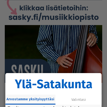
Luetuimmat
Tänään
Viikko
Kuukausi
Arvostamme yksityisyyttäsi
Valintasi