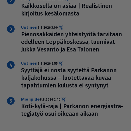
Kaik­ko­sella on asiaa | Rea­lis­ti­nen
kirjoitus kesä­lo­masta
uutinen
8.8.2026 3.00
Pie­no­sak­kai­den yhteis­työtä tarvitaan
edelleen Lep­pä­kos­kessa, tuumivat
Jukka Vesanto ja Esa Talonen
uutinen
8.8.2026 2.55
Syyttäjä ei nosta syytettä Parkanon
kal­ja­ko­hussa – luo­tet­ta­vaa kuvaa
tapah­tu­mien kulusta ei syntynyt
mielipide
8.8.2026 2.40
Koti-kylä-raja | Parkanon ener­gi­ast­ra­
te­gi­a­työ osui oikeaan aikaan