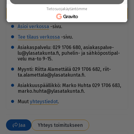
Tietosuojakäytäntömme
Yh­teys­tie­dot
Asi­oi ver­kos­sa
-sivu.
Tee ti­laus ver­kos­sa
-sivu.
Asi­a­kas­pal­ve­lu: 029 1706 680, asi­a­kas­pal­ve­
lu@yla­sa­ta­kun­ta.fi, pu­he­lin- ja säh­kö­pos­ti­pal­
ve­lu ma-to 9-15.
Myyn­ti: Riit­ta Ala­met­tä­lä 029 1706 682, riit­
ta.ala­met­ta­la@yla­sa­ta­kun­ta.fi.
Asi­ak­kuus­pääl­lik­kö: Mar­ko Huh­ta 029 1706 683,
mar­ko.huh­ta@yla­sa­ta­kun­ta.fi.
Muut
yh­teys­tie­dot
.
Jaa
Yhteys toimitukseen