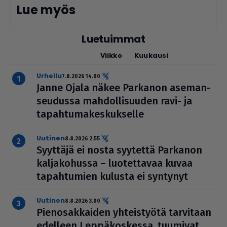
Lue myös
Luetuimmat
Tänään
Viikko
Kuukausi
urheilu
7.8.2026 14.00
Janne Ojala näkee Parkanon ase­man­
seu­dussa mah­dol­li­suu­den ravi- ja
tapah­tu­ma­kes­kuk­selle
uutinen
8.8.2026 2.55
Syyttäjä ei nosta syytettä Parkanon
kal­ja­ko­hussa – luo­tet­ta­vaa kuvaa
tapah­tu­mien kulusta ei syntynyt
uutinen
8.8.2026 3.00
Pie­no­sak­kai­den yhteis­työtä tarvitaan
edelleen Lep­pä­kos­kessa, tuumivat