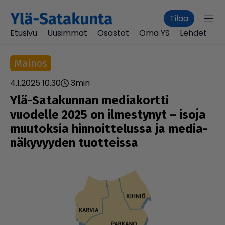
Tilaa
Etusivu
Uusimmat
Osastot
Oma YS
Lehdet
Mainos
4.1.2025 10.30
3
min
Ylä-Sata­kun­nan medi­a­kortti
vuodelle 2025 on ilmes­ty­nyt – isoja
muutoksia hin­noit­te­lussa ja medi­a­
nä­ky­vyy­den tuot­teissa