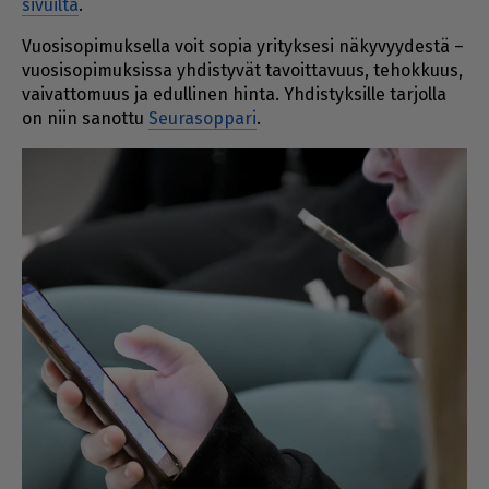
si­vuil­ta
.
Vuo­si­so­pi­muk­sel­la voit so­pia yri­tyk­se­si nä­ky­vyy­des­tä –
vuo­si­so­pi­muk­sis­sa yh­dis­ty­vät ta­voit­ta­vuus, te­hok­kuus,
vai­vat­to­muus ja edul­li­nen hin­ta. Yh­dis­tyk­sil­le tar­jol­la
on niin sa­not­tu
Seu­ra­sop­pa­ri
.