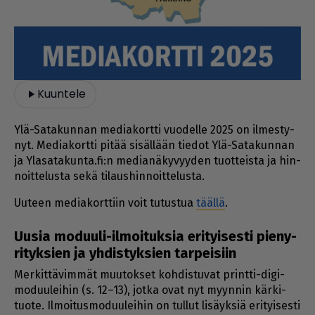
Kuuntele
Ylä-Sa­ta­kun­nan me­di­a­kort­ti vuo­del­le 2025 on il­mes­ty­
nyt. Me­di­a­kort­ti pi­tää si­säl­lään tie­dot Ylä-Sa­ta­kun­nan
ja Yla­sa­ta­kun­ta.fi:n me­di­a­nä­ky­vyy­den tuot­teis­ta ja hin­
noit­te­lus­ta sekä ti­laus­hin­noit­te­lus­ta.
Uu­teen me­di­a­kort­tiin voit tu­tus­tua
tääl­lä
.
Uusia moduuli-ilmoi­tuk­sia eri­tyi­sesti pie­ny­
ri­tyk­sien ja yhdis­tyk­sien tar­pei­siin
Mer­kit­tä­vim­mät muu­tok­set koh­dis­tu­vat print­ti-digi-
mo­duu­lei­hin (s. 12–13), jot­ka ovat nyt myyn­nin kär­ki­
tuo­te. Il­moi­tus­mo­duu­lei­hin on tul­lut li­säyk­siä eri­tyi­ses­ti