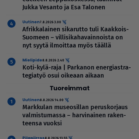
Jukka Vesanto ja Esa Talonen
uutinen
7.8.2026 3.00
Afrik­ka­lai­nen sikarutto tuli Kaakkois-
Suomeen – vil­li­si­ka­ha­vain­noista on
nyt syytä ilmoittaa myös täällä
mielipide
8.8.2026 2.40
Koti-kylä-raja | Parkanon ener­gi­ast­ra­
te­gi­a­työ osui oikeaan aikaan
Tuoreimmat
uutinen
8.8.2026 14.00
Markkulan muse­o­sil­lan perus­kor­jaus
val­mis­tu­massa – har­vi­nai­nen raken­
teensa vuoksi
pilapiirros
8.8.2026 13.55