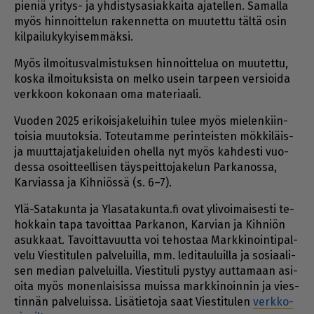
pie­niä yri­tys- ja yh­dis­ty­sa­si­ak­kai­ta aja­tel­len. Sa­mal­la
myös hin­noit­te­lun ra­ken­net­ta on muu­tet­tu täl­tä osin
kil­pai­lu­ky­kyi­sem­mäk­si.
Myös il­moi­tus­val­mis­tuk­sen hin­noit­te­lua on muu­tet­tu,
kos­ka il­moi­tuk­sis­ta on mel­ko usein tar­peen ver­si­oi­da
verk­koon ko­ko­naan oma ma­te­ri­aa­li.
Vuo­den 2025 eri­kois­ja­ke­lui­hin tu­lee myös mie­len­kiin­
toi­sia muu­tok­sia. To­teu­tam­me pe­rin­teis­ten mök­ki­läis-
ja muut­ta­jat­ja­ke­lui­den ohel­la nyt myös kah­des­ti vuo­
des­sa osoit­teel­li­sen täys­peit­to­ja­ke­lun Par­ka­nos­sa,
Kar­vi­as­sa ja Kih­ni­ös­sä (s. 6–7).
Ylä-Sa­ta­kun­ta ja Yla­sa­ta­kun­ta.fi ovat yli­voi­mai­ses­ti te­
hok­kain tapa ta­voit­taa Par­ka­non, Kar­vi­an ja Kih­ni­ön
asuk­kaat. Ta­voit­ta­vuut­ta voi te­hos­taa Mark­ki­noin­ti­pal­
ve­lu Vies­ti­tu­len pal­ve­luil­la, mm. le­di­tau­luil­la ja so­si­aa­li­
sen me­di­an pal­ve­luil­la. Vies­ti­tu­li pys­tyy aut­ta­maan asi­
oi­ta myös mo­nen­lai­sis­sa muis­sa mark­ki­noin­nin ja vies­
tin­nän pal­ve­luis­sa. Li­sä­tie­to­ja saat Vies­ti­tu­len
verk­ko­