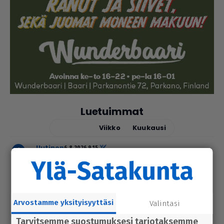
Luetuimmat
Tänään
Viikko
Kuukausi
uutinen
6.8.2026 9.15
Seu­ra­kun­ta­ko­din ala­ker­rassa vesi­va­
hinko Par­ka­nossa – toi­min­toja jär­jes­
tel­lään par­hail­laan uusiksi
Arvostamme yksityisyyttäsi
Valintasi
uutinen
6.8.2026 2.55
Elisa parantaa 5g-yhteyksiä Karviassa
Tarvitsemme suostumuksesi tarjotaksemme