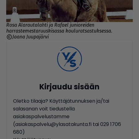
Rosa Alarautalahti ja Rafael junioreiden
harrastemestaruuskisassa kouluratsastuksessa.
Jaana Juupajärvi
Kirjaudu sisään
Oletko tilaaja? Käyttäjätunnuksen ja/tai
salasanan voit tiedustella
asiakaspalvelustamme
(asiakaspalvelu@ylasatakunta.fi tai 029 1706
680)