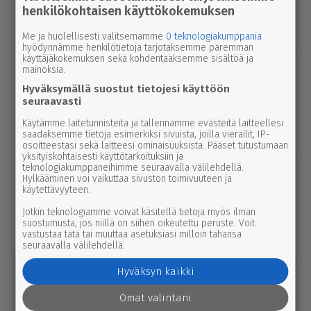
henkilökohtaisen käyttökokemuksen
ja Par­ka­nossa – seuraavan suku­pol­
ven tekniikka kolkuttaa jo ovella
Me ja huolellisesti valitsemamme
0 teknologiakumppania
hyödynnämme henkilötietoja tarjotaksemme paremman
käyttäjäkokemuksen sekä kohdentaaksemme sisältöä ja
uutinen
5.8.2026 12.00
mainoksia.
Pääl­lys­tys­työt hidas­ta­vat lii­ken­nettä
Hyväksymällä suostut tietojesi käyttöön
3-tiellä Ikaa­lis­ten suunnalla – syys­
seuraavasti
kuussa uutta pintaa Kui­vas­jär­ven
Käytämme laitetunnisteita ja tallennamme evästeitä laitteellesi
suunnalle
saadaksemme tietoja esimerkiksi sivuista, joilla vierailit, IP-
osoitteestasi sekä laitteesi ominaisuuksista. Pääset tutustumaan
yksityiskohtaisesti käyttötarkoituksiin ja
teknologiakumppaneihimme seuraavalla välilehdellä.
uutinen
5.8.2026 3.00
Hylkääminen voi vaikuttaa sivuston toimivuuteen ja
Par­ka­no­lais­lap­set palaavat pul­pet­tei­
käytettävyyteen.
hin ensim­mäis­ten joukossa – naa­pu­ri­
Jotkin teknologiamme voivat käsitellä tietoja myös ilman
kun­nassa kesäloma jatkuu lähes
suostumusta, jos niillä on siihen oikeutettu peruste. Voit
vastustaa tätä tai muuttaa asetuksiasi milloin tahansa
viikon pidempään
seuraavalla välilehdellä.
Hyväksyn kaikki
pääkirjoitus
5.8.2026 1.50
1. pää­kir­joi­tus | Säh­kö­verkko sai kun­
Omat valintani
nal­li­sen omistajan