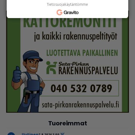
Tietosuojakäytäntömme
Tuoreimmat
uutinen
7.8.2026 3.00