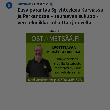
uutinen
6.8.2026 2.55
Elisa parantaa 5g-yhteyksiä Karviassa
ja Par­ka­nossa – seuraavan suku­pol­
ven tekniikka kolkuttaa jo ovella