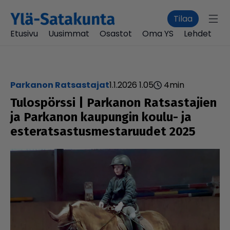
Tilaa
Etusivu
Uusimmat
Osastot
Oma YS
Lehdet
Parkanon Ratsastajat
1.1.2026 1.05
4
min
Tulos­pörssi | Parkanon Rat­sas­ta­jien
ja Parkanon kaupungin koulu- ja
este­rat­sas­tus­mes­ta­ruu­det 2025