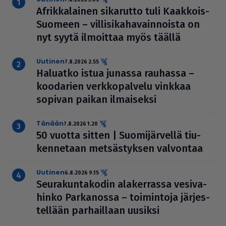
Afrik­ka­lai­nen sikarutto tuli Kaakkois-
Suomeen – vil­li­si­ka­ha­vain­noista on
nyt syytä ilmoittaa myös täällä
uutinen
7.8.2026 2.55
Haluatko istua junassa rauhassa –
koodarien verk­ko­pal­velu vinkkaa
sopivan paikan ilmai­seksi
Tänään
7.8.2026 1.20
50 vuotta sitten | Suo­mi­jär­vellä tiu­
ken­ne­taan met­säs­tyk­sen valvontaa
uutinen
6.8.2026 9.15
Seu­ra­kun­ta­ko­din ala­ker­rassa vesi­va­
hinko Par­ka­nossa – toi­min­toja jär­jes­
tel­lään par­hail­laan uusiksi