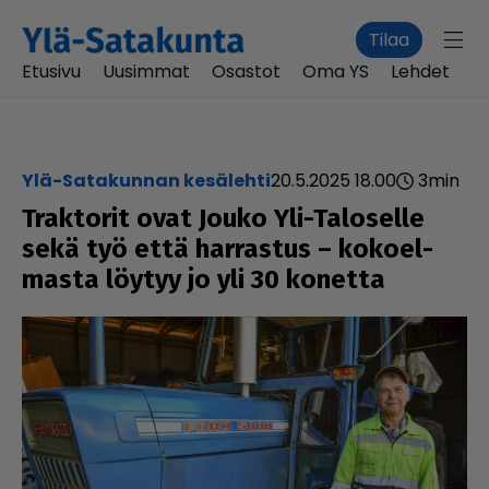
Tilaa
Etusivu
Uusimmat
Osastot
Oma YS
Lehdet
Ylä-Satakunnan kesälehti
20.5.2025 18.00
3
min
Traktorit ovat Jouko Yli-Taloselle
sekä työ että harrastus – koko­el­
masta löytyy jo yli 30 konetta