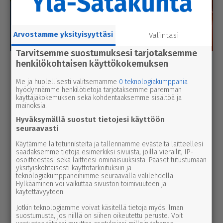
Arvostamme yksityisyyttäsi
Valintasi
Tarvitsemme suostumuksesi tarjotaksemme
henkilökohtaisen käyttökokemuksen
Luetuimmat
Me ja huolellisesti valitsemamme
0 teknologiakumppania
Tänään
Viikko
Kuukausi
hyödynnämme henkilötietoja tarjotaksemme paremman
käyttäjäkokemuksen sekä kohdentaaksemme sisältöä ja
uutinen
mainoksia.
6.8.2026 9.15
Seu­ra­kun­ta­ko­din ala­ker­rassa vesi­va­
Hyväksymällä suostut tietojesi käyttöön
hinko Par­ka­nossa – toi­min­toja jär­jes­
seuraavasti
tel­lään par­hail­laan uusiksi
Käytämme laitetunnisteita ja tallennamme evästeitä laitteellesi
saadaksemme tietoja esimerkiksi sivuista, joilla vierailit, IP-
osoitteestasi sekä laitteesi ominaisuuksista. Pääset tutustumaan
urheilu
7.8.2026 14.00
yksityiskohtaisesti käyttötarkoituksiin ja
Janne Ojala näkee Parkanon ase­man­
teknologiakumppaneihimme seuraavalla välilehdellä.
Hylkääminen voi vaikuttaa sivuston toimivuuteen ja
seu­dussa mah­dol­li­suu­den ravi- ja
käytettävyyteen.
tapah­tu­ma­kes­kuk­selle
Jotkin teknologiamme voivat käsitellä tietoja myös ilman
suostumusta, jos niillä on siihen oikeutettu peruste. Voit