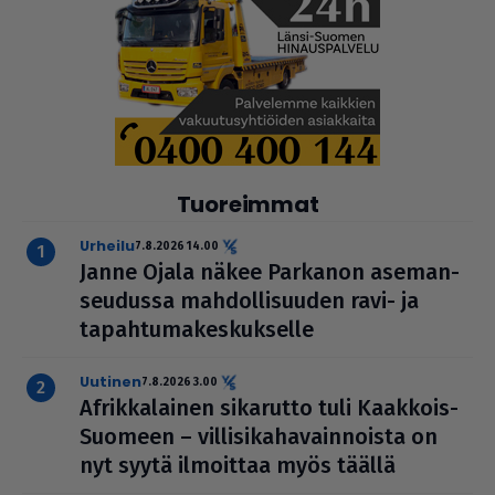
Tuoreimmat
urheilu
7.8.2026 14.00
Janne Ojala näkee Parkanon ase­man­
seu­dussa mah­dol­li­suu­den ravi- ja
tapah­tu­ma­kes­kuk­selle
uutinen
7.8.2026 3.00
Afrik­ka­lai­nen sikarutto tuli Kaakkois-
Suomeen – vil­li­si­ka­ha­vain­noista on
nyt syytä ilmoittaa myös täällä