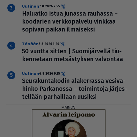
uutinen
7.8.2026 2.55
Haluatko istua junassa rauhassa –
koodarien verk­ko­pal­velu vinkkaa
sopivan paikan ilmai­seksi
Tänään
7.8.2026 1.20
50 vuotta sitten | Suo­mi­jär­vellä tiu­
ken­ne­taan met­säs­tyk­sen valvontaa
uutinen
6.8.2026 9.15
Seu­ra­kun­ta­ko­din ala­ker­rassa vesi­va­
hinko Par­ka­nossa – toi­min­toja jär­jes­
tel­lään par­hail­laan uusiksi