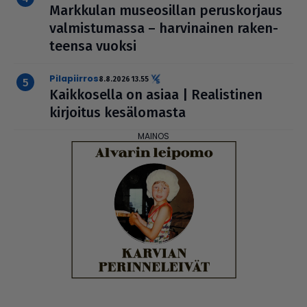
Markkulan muse­o­sil­lan perus­kor­jaus
val­mis­tu­massa – har­vi­nai­nen raken­
teensa vuoksi
pilapiirros
8.8.2026 13.55
Kaik­ko­sella on asiaa | Rea­lis­ti­nen
kirjoitus kesä­lo­masta