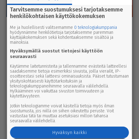
Tarvitsemme suostumuksesi tarjotaksemme
henkilökohtaisen käyttökokemuksen
Luetuimmat
Me ja huolellisesti valitsemamme
0 teknologiakumppania
hyödynnämme henkilötietoja tarjotaksemme paremman
käyttäjäkokemuksen sekä kohdentaaksemme sisältöä ja
Tänään
Viikko
Kuukausi
mainoksia.
uutinen
Hyväksymällä suostut tietojesi käyttöön
8.8.2026 2.55
seuraavasti
Syyttäjä ei nosta syytettä Parkanon
kal­ja­ko­hussa – luo­tet­ta­vaa kuvaa
Käytämme laitetunnisteita ja tallennamme evästeitä laitteellesi
saadaksemme tietoja esimerkiksi sivuista, joilla vierailit, IP-
tapah­tu­mien kulusta ei syntynyt
osoitteestasi sekä laitteesi ominaisuuksista. Pääset tutustumaan
yksityiskohtaisesti käyttötarkoituksiin ja
teknologiakumppaneihimme seuraavalla välilehdellä.
urheilu
7.8.2026 14.00
Hylkääminen voi vaikuttaa sivuston toimivuuteen ja
Janne Ojala näkee Parkanon ase­man­
käytettävyyteen.
seu­dussa mah­dol­li­suu­den ravi- ja
Jotkin teknologiamme voivat käsitellä tietoja myös ilman
suostumusta, jos niillä on siihen oikeutettu peruste. Voit
tapah­tu­ma­kes­kuk­selle
vastustaa tätä tai muuttaa asetuksiasi milloin tahansa
seuraavalla välilehdellä.
kulttuuri
9.8.2026 2.55
Hyväksyn kaikki
2000 kävijän raja meni rikki Karvia-