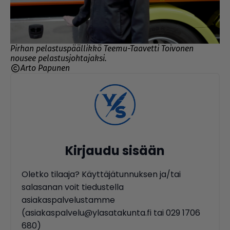
Pirhan pelastuspäällikkö Teemu-Taavetti Toivonen
nousee pelastusjohtajaksi.
Arto Papunen
Kirjaudu sisään
Oletko tilaaja? Käyttäjätunnuksen ja/tai
salasanan voit tiedustella
asiakaspalvelustamme
(asiakaspalvelu@ylasatakunta.fi tai 029 1706
680)