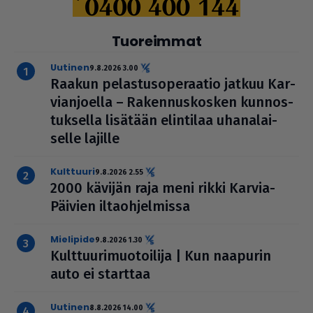
Tuoreimmat
uutinen
9.8.2026 3.00
Raakun pelas­tu­so­pe­raa­tio jatkuu Kar­
vi­an­jo­ella – Raken­nus­kos­ken kun­nos­
tuk­sella lisätään elintilaa uha­na­lai­
selle lajille
kulttuuri
9.8.2026 2.55
2000 kävijän raja meni rikki Karvia-
Päivien ilta­oh­jel­missa
mielipide
9.8.2026 1.30
Kult­tuu­ri­muo­toi­lija | Kun naapurin
auto ei starttaa
uutinen
8.8.2026 14.00