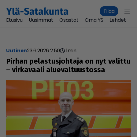
Tilaa
Etusivu
Uusimmat
Osastot
Oma YS
Lehdet
uutinen
23.6.2026 2.50
1
min
Pirhan pelas­tus­joh­taja on nyt valittu
– vir­ka­vaali alu­e­val­tuus­tossa