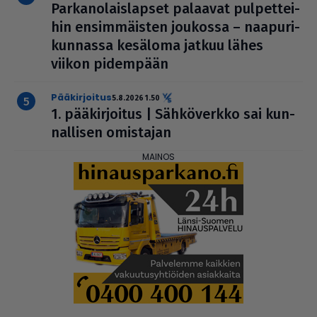
Par­ka­no­lais­lap­set palaavat pul­pet­tei­
hin ensim­mäis­ten joukossa – naa­pu­ri­
kun­nassa kesäloma jatkuu lähes
viikon pidempään
pääkirjoitus
5.8.2026 1.50
1. pää­kir­joi­tus | Säh­kö­verkko sai kun­
nal­li­sen omistajan