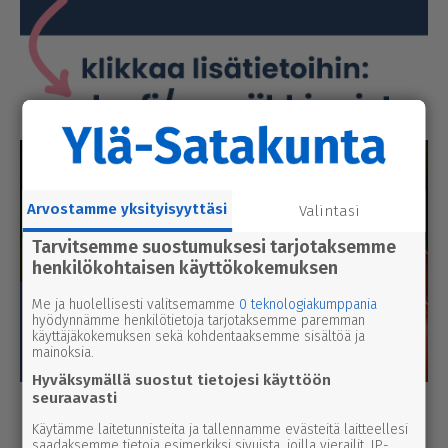
Arvostamme yksityisyyttäsi
Valintasi
Tarvitsemme suostumuksesi tarjotaksemme
henkilökohtaisen käyttökokemuksen
Me ja huolellisesti valitsemamme
0 teknologiakumppania
hyödynnämme henkilötietoja tarjotaksemme paremman
käyttäjäkokemuksen sekä kohdentaaksemme sisältöä ja
mainoksia.
Hyväksymällä suostut tietojesi käyttöön
seuraavasti
Luetuimmat
Käytämme laitetunnisteita ja tallennamme evästeitä laitteellesi
saadaksemme tietoja esimerkiksi sivuista, joilla vierailit, IP-