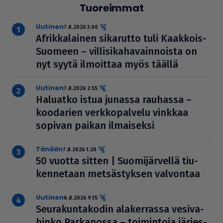
Tuoreimmat
uutinen
7.8.2026 3.00
Afrik­ka­lai­nen sikarutto tuli Kaakkois-
Suomeen – vil­li­si­ka­ha­vain­noista on
nyt syytä ilmoittaa myös täällä
uutinen
7.8.2026 2.55
Haluatko istua junassa rauhassa –
koodarien verk­ko­pal­velu vinkkaa
sopivan paikan ilmai­seksi
Tänään
7.8.2026 1.20
50 vuotta sitten | Suo­mi­jär­vellä tiu­
ken­ne­taan met­säs­tyk­sen valvontaa
uutinen
6.8.2026 9.15
Seu­ra­kun­ta­ko­din ala­ker­rassa vesi­va­
hinko Par­ka­nossa – toi­min­toja jär­jes­