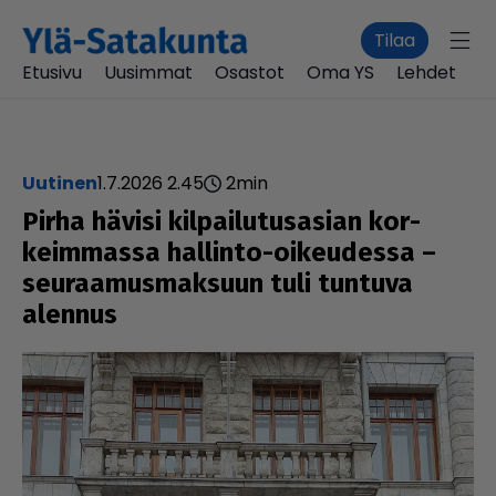
Tilaa
Etusivu
Uusimmat
Osastot
Oma YS
Lehdet
uutinen
1.7.2026 2.45
2
min
Pirha hävisi kil­pai­lu­tu­sa­sian kor­
keim­massa hallinto-oikeu­dessa –
seu­raa­mus­mak­suun tuli tuntuva
alennus