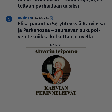
tel­lään par­hail­laan uusiksi
uutinen
6.8.2026 2.55
Elisa parantaa 5g-yhteyksiä Karviassa
ja Par­ka­nossa – seuraavan suku­pol­
ven tekniikka kolkuttaa jo ovella