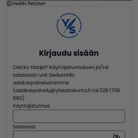
Heikki Pettinen
Kirjaudu sisään
Oletko tilaaja? Käyttäjätunnuksen ja/tai
salasanan voit tiedustella
asiakaspalvelustamme
(asiakaspalvelu@ylasatakunta.fi tai 029 1706
680)
Käyttäjätunnus:
Salasana: