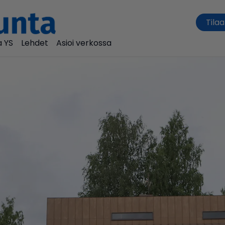
Tilaa
 YS
Lehdet
Asioi verkossa