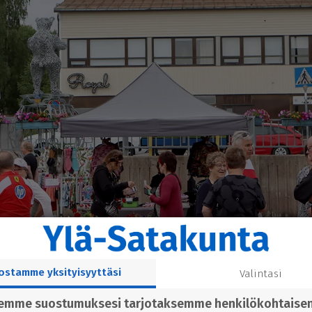
ostamme yksityisyyttäsi
Valintasi
semme suostumuksesi tarjotaksemme henkilökohtaise