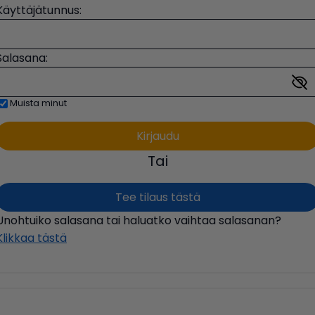
Käyttäjätunnus:
Salasana:
Muista minut
Tai
Tee tilaus tästä
Unohtuiko salasana tai haluatko vaihtaa salasanan?
Klikkaa tästä