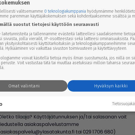
kokemuksen
lellisesti valitsemamme
0 teknologiakumppania
hyödynnämme henkilötieto
emme paremman käyttäjäkokemuksen sekä kohdentaaksemme sisältöä ja ma
7.2026 3.00
4
min
mällä suostut tietojesi käyttöön seuraavasti
 torilla kauppa käy per­jan­tai­sin – kysyt
laitetunnisteita ja tallennamme evästeitä laitteellesi saadaksemme tietoja
i sivuista, joilla vierailit, IP-osoitteestasi sekä laitteesi ominaisuuksista. P
 on tuloil­laan
an yksityiskohtaisesti käyttötarkoituksiin ja teknologiakumppaneihimme seu
lä. Hylkääminen voi vaikuttaa sivuston toimivuuteen ja käytettävyyteen.
nologiamme voivat käsitellä tietoja myös ilman suostumusta, jos niillä on si
 peruste. Voit vastustaa tätä tai muuttaa asetuksiasi milloin tahansa seuraa
lä.
Omat valintani
Hyväksyn kaikki
Kirjaudu sisään
Tietosuojak
Oletko tilaaja? Käyttäjätunnuksen ja/tai salasanan voit
tiedustella asiakaspalvelustamme
(asiakaspalvelu@ylasatakunta.fi tai 029 1706 680)