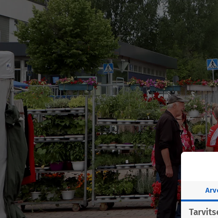
Arv
Tarvit