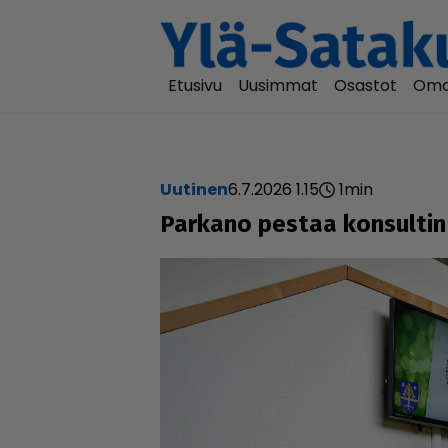
Etusivu
Uusimmat
Osastot
Oma
uutinen
6.7.2026 1.15
1
min
Parkano pestaa konsultin av