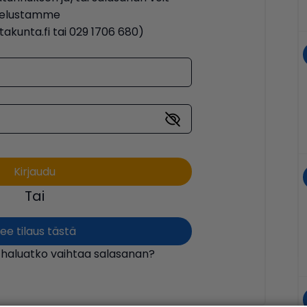
lvelustamme
akunta.fi tai 029 1706 680)
Tai
ee tilaus tästä
 haluatko vaihtaa salasanan?