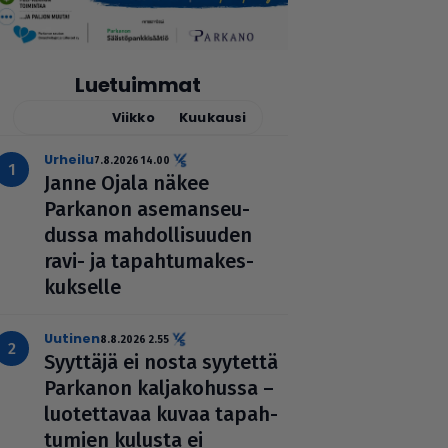
Luetuimmat
Tänään
Viikko
Kuukausi
urheilu
7.8.2026 14.00
Janne Ojala näkee
Parkanon ase­man­seu­
dussa mah­dol­li­suu­den
ravi- ja tapah­tu­ma­kes­
kuk­selle
uutinen
8.8.2026 2.55
Syyttäjä ei nosta syytettä
Parkanon kal­ja­ko­hussa –
luo­tet­ta­vaa kuvaa tapah­
tu­mien kulusta ei