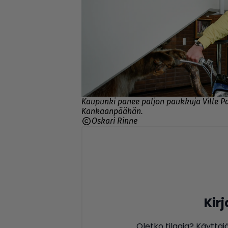
Kaupunki panee paljon paukkuja Ville Pa
Kankaanpäähän.
Oskari Rinne
Kir
Oletko tilaaja? Käyttäj