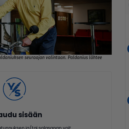
ldaniuksen seuraajan valintaan. Paldanius lähtee
jaudu sisään
ätunnuksen ja/tai salasanan voit