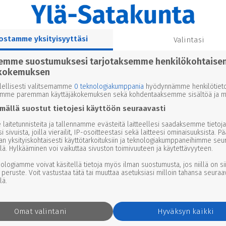
ostamme yksityisyyttäsi
Valintasi
semme suostumuksesi tarjotaksemme henkilökohtaise
kokemuksen
lellisesti valitsemamme
0 teknologiakumppania
hyödynnämme henkilötieto
emme paremman käyttäjäkokemuksen sekä kohdentaaksemme sisältöä ja ma
mällä suostut tietojesi käyttöön seuraavasti
laitetunnisteita ja tallennamme evästeitä laitteellesi saadaksemme tietoja
i sivuista, joilla vierailit, IP-osoitteestasi sekä laitteesi ominaisuuksista. P
an yksityiskohtaisesti käyttötarkoituksiin ja teknologiakumppaneihimme seu
lä. Hylkääminen voi vaikuttaa sivuston toimivuuteen ja käytettävyyteen.
nologiamme voivat käsitellä tietoja myös ilman suostumusta, jos niillä on si
 peruste. Voit vastustaa tätä tai muuttaa asetuksiasi milloin tahansa seuraa
lä.
Omat valintani
Hyväksyn kaikki