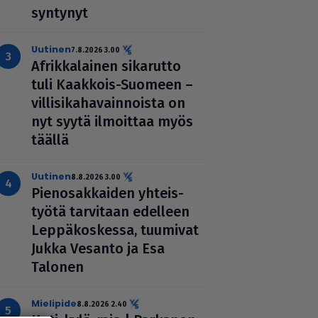
syntynyt
uutinen
7.8.2026 3.00
Afrik­ka­lai­nen sikarutto
tuli Kaakkois-Suomeen –
vil­li­si­ka­ha­vain­noista on
nyt syytä ilmoittaa myös
täällä
uutinen
8.8.2026 3.00
Pie­no­sak­kai­den yhteis­
työtä tarvitaan edelleen
Lep­pä­kos­kessa, tuumivat
Jukka Vesanto ja Esa
Talonen
mielipide
8.8.2026 2.40