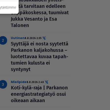
työtä tarvitaan edelleen
äytäntömme
Lep­pä­kos­kessa, tuumivat
Jukka Vesanto ja Esa
Talonen
uutinen
8.8.2026 2.55
Syyttäjä ei nosta syytettä
Parkanon kal­ja­ko­hussa –
luo­tet­ta­vaa kuvaa tapah­
tu­mien kulusta ei
syntynyt
mielipide
8.8.2026 2.40
Koti-kylä-raja | Parkanon
ener­gi­ast­ra­te­gi­a­työ osui
oikeaan aikaan