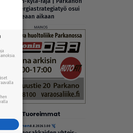
Koti-kylä-raja | Parkanon
ener­gi­ast­ra­te­gi­a­työ osui
oikeaan aikaan
n
ja
inoksia.
ääset
raavalla
ihen
valla
Tuoreimmat
uutinen
8.8.2026 3.00
Pie­no­sak­kai­den yhteis­