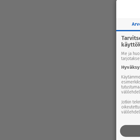
Arv
Tarvit
käyttö
Me ja huo
tarjotaks
Hyväksy
Käytämme 
esimerkiks
tutustuma
välilehdel
Jotkin tek
oikeutettu
välilehdel