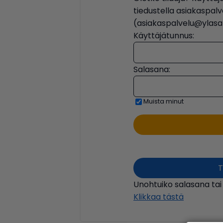
tiedustella asiakaspa
(asiakaspalvelu@ylasat
Käyttäjätunnus:
Salasana:
Muista minut
T
Unohtuiko salasana tai
Klikkaa tästä