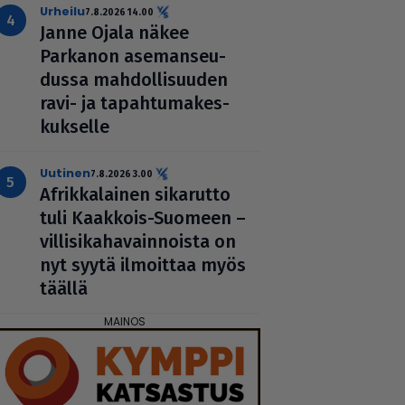
urheilu
7.8.2026 14.00
Janne Ojala näkee
Parkanon ase­man­seu­
dussa mah­dol­li­suu­den
ravi- ja tapah­tu­ma­kes­
kuk­selle
uutinen
7.8.2026 3.00
Afrik­ka­lai­nen sikarutto
tuli Kaakkois-Suomeen –
vil­li­si­ka­ha­vain­noista on
nyt syytä ilmoittaa myös
täällä