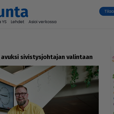
Tilaa
 YS
Lehdet
Asioi verkossa
uksi sivis­tys­joh­ta­jan valintaan