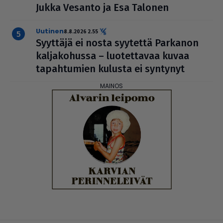
Jukka Vesanto ja Esa Talonen
uutinen
8.8.2026 2.55
Syyttäjä ei nosta syytettä Parkanon
kal­ja­ko­hussa – luo­tet­ta­vaa kuvaa
tapah­tu­mien kulusta ei syntynyt