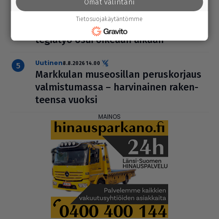
Omat valintani
mielipide
8.8.2026 2.40
Tietosuojakäytäntömme
Koti-kylä-raja | Parkanon ener­gi­ast­ra­
te­gi­a­työ osui oikeaan aikaan
uutinen
8.8.2026 14.00
Markkulan muse­o­sil­lan perus­kor­jaus
val­mis­tu­massa – har­vi­nai­nen raken­
teensa vuoksi