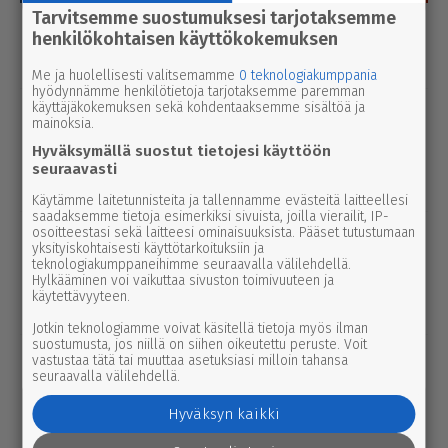
Tarvitsemme suostumuksesi tarjotaksemme
Luetuimmat
henkilökohtaisen käyttökokemuksen
Tänään
Viikko
Kuukausi
Me ja huolellisesti valitsemamme
0 teknologiakumppania
hyödynnämme henkilötietoja tarjotaksemme paremman
käyttäjäkokemuksen sekä kohdentaaksemme sisältöä ja
uutinen
8.8.2026 2.55
mainoksia.
Syyttäjä ei nosta syytettä Parkanon
Hyväksymällä suostut tietojesi käyttöön
kal­ja­ko­hussa – luo­tet­ta­vaa kuvaa
seuraavasti
tapah­tu­mien kulusta ei syntynyt
Käytämme laitetunnisteita ja tallennamme evästeitä laitteellesi
saadaksemme tietoja esimerkiksi sivuista, joilla vierailit, IP-
osoitteestasi sekä laitteesi ominaisuuksista. Pääset tutustumaan
urheilu
7.8.2026 14.00
yksityiskohtaisesti käyttötarkoituksiin ja
Janne Ojala näkee Parkanon ase­man­
teknologiakumppaneihimme seuraavalla välilehdellä.
seu­dussa mah­dol­li­suu­den ravi- ja
Hylkääminen voi vaikuttaa sivuston toimivuuteen ja
käytettävyyteen.
tapah­tu­ma­kes­kuk­selle
Jotkin teknologiamme voivat käsitellä tietoja myös ilman
suostumusta, jos niillä on siihen oikeutettu peruste. Voit
uutinen
8.8.2026 3.00
vastustaa tätä tai muuttaa asetuksiasi milloin tahansa
seuraavalla välilehdellä.
Pie­no­sak­kai­den yhteis­työtä tarvitaan
edelleen Lep­pä­kos­kessa, tuumivat
Hyväksyn kaikki
Jukka Vesanto ja Esa Talonen