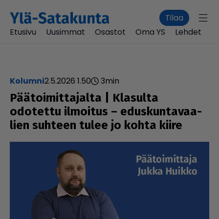
Tilaa
Etusivu
Uusimmat
Osastot
Oma YS
Lehdet
kolumni
2.5.2026 1.50
3
min
Pää­toi­mit­ta­jalta | Klasulta
odotettu ilmoitus – edus­kun­ta­vaa­
lien suhteen tulee jo kohta kiire