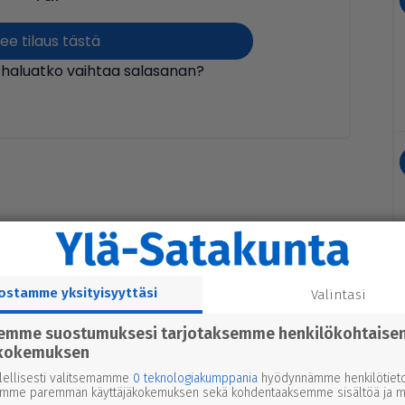
ee tilaus tästä
 haluatko vaihtaa salasanan?
ostamme yksityisyyttäsi
Valintasi
semme suostumuksesi tarjotaksemme henkilökohtaise
kokemuksen
lellisesti valitsemamme
0 teknologiakumppania
hyödynnämme henkilötieto
emme paremman käyttäjäkokemuksen sekä kohdentaaksemme sisältöä ja ma