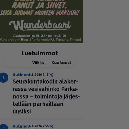
Luetuimmat
Tänään
Viikko
Kuukausi
uutinen
6.8.2026 9.15
Seu­ra­kun­ta­ko­din ala­ker­
rassa vesi­va­hinko Par­ka­
nossa – toi­min­toja jär­jes­
tel­lään par­hail­laan
uusiksi
uutinen
6.8.2026 2.55