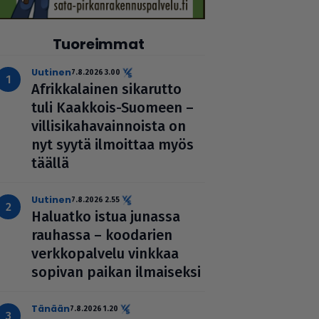
Tuoreimmat
uutinen
7.8.2026 3.00
Afrik­ka­lai­nen sikarutto
tuli Kaakkois-Suomeen –
vil­li­si­ka­ha­vain­noista on
nyt syytä ilmoittaa myös
täällä
uutinen
7.8.2026 2.55
Haluatko istua junassa
rauhassa – koodarien
verk­ko­pal­velu vinkkaa
sopivan paikan ilmai­seksi
Tänään
7.8.2026 1.20