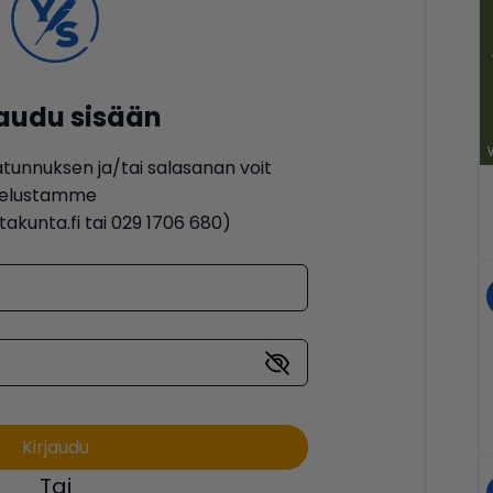
jaudu sisään
ätunnuksen ja/tai salasanan voit
lvelustamme
akunta.fi tai 029 1706 680)
Tai