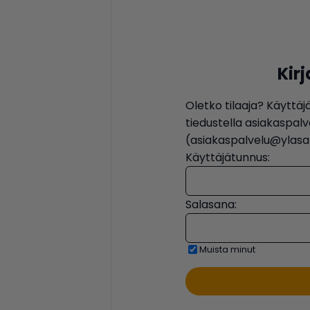
Kir
Oletko tilaaja? Käyttäj
tiedustella asiakaspa
(asiakaspalvelu@ylasat
Käyttäjätunnus:
Salasana:
Muista minut