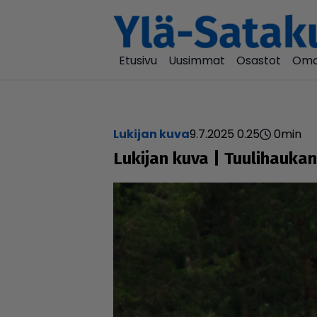
Etusivu
Uusimmat
Osastot
Oma
Lukijan kuva
9.7.2025 0.25
0
min
Lukijan kuva | Tuu­li­hau­kan