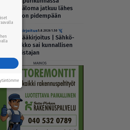
naa­pu­ri­kun­nassa
kesäloma jatkuu lähes
viikon pidempään
ääset
raavalla
pääkirjoitus
5.8.2026 1.50
ihen
1. pää­kir­joi­tus | Säh­kö­
valla
verkko sai kun­nal­li­sen
omistajan
äytäntömme