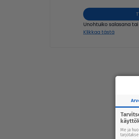
T
Unohtuiko salasana tai
Klikkaa tästä
Arv
Tarvit
käyttö
Me ja huo
tarjotaks