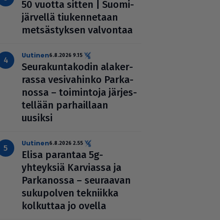
50 vuotta sitten | Suo­mi­
jär­vellä tiu­ken­ne­taan
met­säs­tyk­sen valvontaa
uutinen
6.8.2026 9.15
Seu­ra­kun­ta­ko­din ala­ker­
rassa vesi­va­hinko Par­ka­
nossa – toi­min­toja jär­jes­
tel­lään par­hail­laan
uusiksi
uutinen
6.8.2026 2.55
Elisa parantaa 5g-
yhteyksiä Karviassa ja
Par­ka­nossa – seuraavan
suku­pol­ven tekniikka
kolkuttaa jo ovella