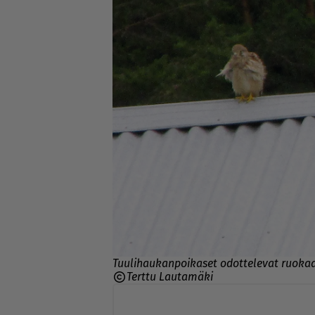
Tuulihaukanpoikaset odottelevat ruokaa
Terttu Lautamäki