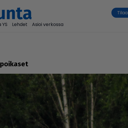
Tilaa
 YS
Lehdet
Asioi verkossa
­poi­ka­set