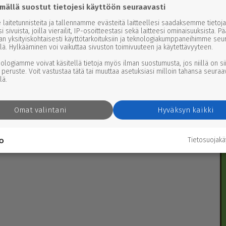
mällä suostut tietojesi käyttöön seuraavasti
laitetunnisteita ja tallennamme evästeitä laitteellesi saadaksemme tietoja
i sivuista, joilla vierailit, IP-osoitteestasi sekä laitteesi ominaisuuksista. P
an yksityiskohtaisesti käyttötarkoituksiin ja teknologiakumppaneihimme seu
lä. Hylkääminen voi vaikuttaa sivuston toimivuuteen ja käytettävyyteen.
nologiamme voivat käsitellä tietoja myös ilman suostumusta, jos niillä on si
 peruste. Voit vastustaa tätä tai muuttaa asetuksiasi milloin tahansa seuraa
lä.
Omat valintani
Hyväksyn kaikki
Tietosuojak