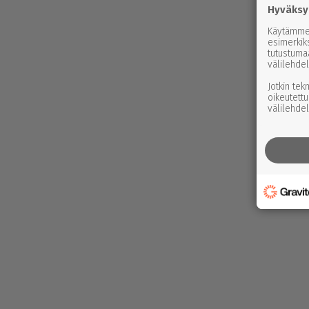
Hyväksy
Käytämme 
esimerkiks
tutustuma
välilehdel
Jotkin tek
oikeutettu
välilehdel