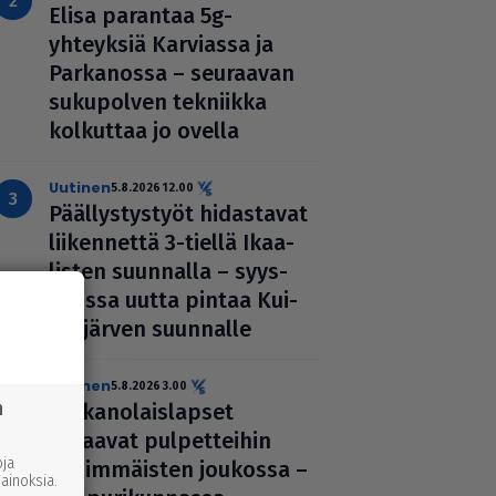
Elisa parantaa 5g-
yhteyksiä Karviassa ja
Par­ka­nossa – seuraavan
suku­pol­ven tekniikka
kolkuttaa jo ovella
uutinen
5.8.2026 12.00
Pääl­lys­tys­työt hidas­ta­vat
lii­ken­nettä 3-tiellä Ikaa­
lis­ten suunnalla – syys­
kuussa uutta pintaa Kui­
vas­jär­ven suunnalle
uutinen
5.8.2026 3.00
n
Par­ka­no­lais­lap­set
palaavat pul­pet­tei­hin
ja
ensim­mäis­ten joukossa –
inoksia.