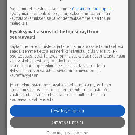
uutinen
8.8.2026 2.55
Syyttäjä ei nosta syytettä Parkanon
Me ja huolellisesti valitsemamme
0 teknologiakumppania
hyödynnämme henkilötietoja tarjotaksemme paremman
kal­ja­ko­hussa – luo­tet­ta­vaa kuvaa
käyttäjäkokemuksen sekä kohdentaaksemme sisältöä ja
tapah­tu­mien kulusta ei syntynyt
mainoksia.
Hyväksymällä suostut tietojesi käyttöön
seuraavasti
uutinen
8.8.2026 3.00
Pie­no­sak­kai­den yhteis­työtä tarvitaan
Käytämme laitetunnisteita ja tallennamme evästeitä laitteellesi
saadaksemme tietoja esimerkiksi sivuista, joilla vierailit, IP-
edelleen Lep­pä­kos­kessa, tuumivat
osoitteestasi sekä laitteesi ominaisuuksista. Pääset tutustumaan
Jukka Vesanto ja Esa Talonen
yksityiskohtaisesti käyttötarkoituksiin ja
teknologiakumppaneihimme seuraavalla välilehdellä.
Hylkääminen voi vaikuttaa sivuston toimivuuteen ja
mielipide
käytettävyyteen.
8.8.2026 2.40
Koti-kylä-raja | Parkanon ener­gi­ast­ra­
Jotkin teknologiamme voivat käsitellä tietoja myös ilman
te­gi­a­työ osui oikeaan aikaan
suostumusta, jos niillä on siihen oikeutettu peruste. Voit
vastustaa tätä tai muuttaa asetuksiasi milloin tahansa
seuraavalla välilehdellä.
uutinen
7.8.2026 3.00
Afrik­ka­lai­nen sikarutto tuli Kaakkois-
Hyväksyn kaikki
Suomeen – vil­li­si­ka­ha­vain­noista on
Omat valintani
nyt syytä ilmoittaa myös täällä
Tietosuojakäytäntömme