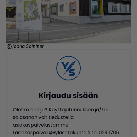
Joona Soininen
Kirjaudu sisään
Oletko tilaaja? Käyttäjätunnuksen ja/tai
salasanan voit tiedustella
asiakaspalvelustamme
(asiakaspalvelu@ylasatakunta.fi tai 029 1706