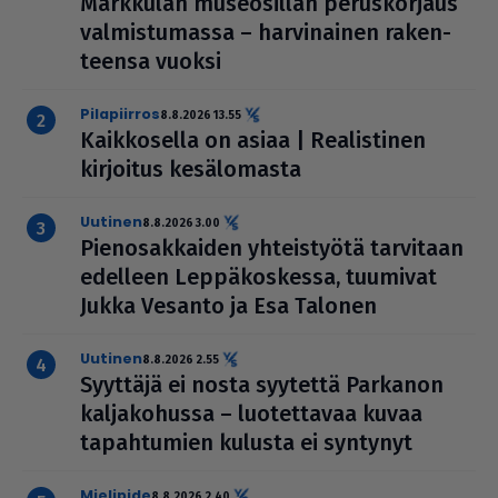
Markkulan muse­o­sil­lan perus­kor­jaus
val­mis­tu­massa – har­vi­nai­nen raken­
teensa vuoksi
pilapiirros
8.8.2026 13.55
Kaik­ko­sella on asiaa | Rea­lis­ti­nen
kirjoitus kesä­lo­masta
uutinen
8.8.2026 3.00
Pie­no­sak­kai­den yhteis­työtä tarvitaan
edelleen Lep­pä­kos­kessa, tuumivat
Jukka Vesanto ja Esa Talonen
uutinen
8.8.2026 2.55
Syyttäjä ei nosta syytettä Parkanon
kal­ja­ko­hussa – luo­tet­ta­vaa kuvaa
tapah­tu­mien kulusta ei syntynyt
mielipide
8.8.2026 2.40