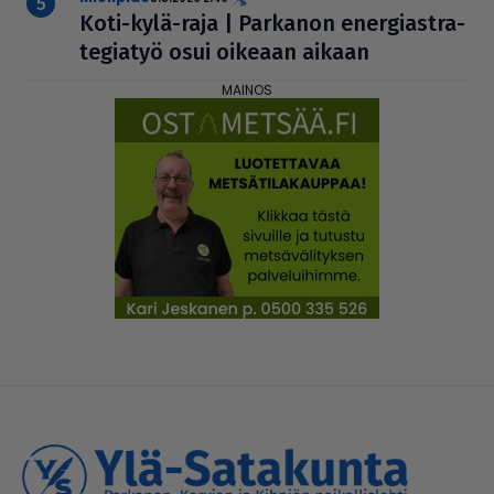
Koti-kylä-raja | Parkanon ener­gi­ast­ra­
te­gi­a­työ osui oikeaan aikaan