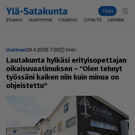
Tilaa
Etusivu
Uusimmat
Osastot
Oma YS
Lehdet
uutinen
29.4.2026 7.00
1
min
Lau­ta­kunta hylkäsi eri­tyi­so­pet­ta­jan
oikai­su­vaa­ti­muk­sen – "Olen tehnyt
työssäni kaiken niin kuin minua on
ohjeis­tettu"