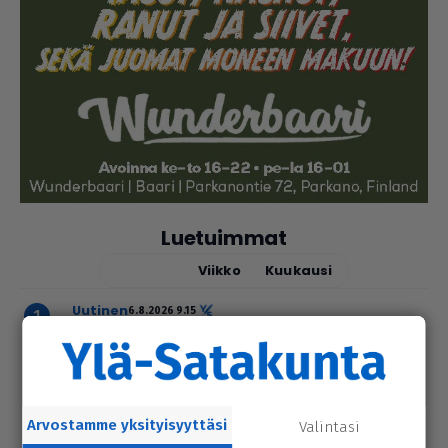
Luetuimmat
Tänään
Viikko
Kuukausi
uutinen
6.8.2026 9.15
Seu­ra­kun­ta­ko­din ala­ker­rassa vesi­va­
hinko Par­ka­nossa – toi­min­toja jär­jes­
tel­lään par­hail­laan uusiksi
Arvostamme yksityisyyttäsi
Valintasi
uutinen
6.8.2026 2.55