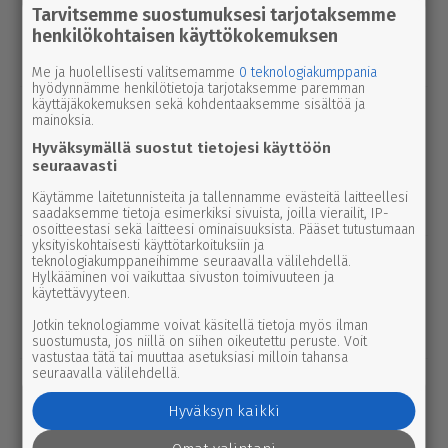
Elisa parantaa 5g-yhteyksiä Karviassa
Tarvitsemme suostumuksesi tarjotaksemme
ja Par­ka­nossa – seuraavan suku­pol­
henkilökohtaisen käyttökokemuksen
ven tekniikka kolkuttaa jo ovella
Me ja huolellisesti valitsemamme
0 teknologiakumppania
hyödynnämme henkilötietoja tarjotaksemme paremman
käyttäjäkokemuksen sekä kohdentaaksemme sisältöä ja
uutinen
5.8.2026 12.00
mainoksia.
Pääl­lys­tys­työt hidas­ta­vat lii­ken­nettä
Hyväksymällä suostut tietojesi käyttöön
3-tiellä Ikaa­lis­ten suunnalla – syys­
seuraavasti
kuussa uutta pintaa Kui­vas­jär­ven
Käytämme laitetunnisteita ja tallennamme evästeitä laitteellesi
suunnalle
saadaksemme tietoja esimerkiksi sivuista, joilla vierailit, IP-
osoitteestasi sekä laitteesi ominaisuuksista. Pääset tutustumaan
yksityiskohtaisesti käyttötarkoituksiin ja
uutinen
7.8.2026 3.00
teknologiakumppaneihimme seuraavalla välilehdellä.
Afrik­ka­lai­nen sikarutto tuli Kaakkois-
Hylkääminen voi vaikuttaa sivuston toimivuuteen ja
käytettävyyteen.
Suomeen – vil­li­si­ka­ha­vain­noista on
Jotkin teknologiamme voivat käsitellä tietoja myös ilman
nyt syytä ilmoittaa myös täällä
suostumusta, jos niillä on siihen oikeutettu peruste. Voit
vastustaa tätä tai muuttaa asetuksiasi milloin tahansa
seuraavalla välilehdellä.
uutinen
5.8.2026 3.00
Par­ka­no­lais­lap­set palaavat pul­pet­tei­
Hyväksyn kaikki
hin ensim­mäis­ten joukossa – naa­pu­ri­