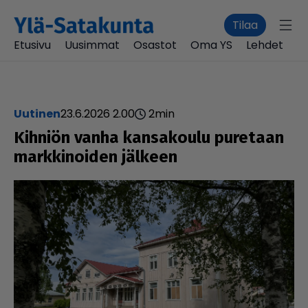
Tilaa
Etusivu
Uusimmat
Osastot
Oma YS
Lehdet
uutinen
23.6.2026 2.00
2
min
Kihniön vanha kan­sa­koulu puretaan
mark­ki­noi­den jälkeen