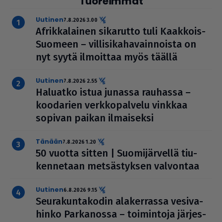
Tuoreimmat
uutinen
7.8.2026 3.00
Afrik­ka­lai­nen sikarutto tuli Kaakkois-
Suomeen – vil­li­si­ka­ha­vain­noista on
nyt syytä ilmoittaa myös täällä
uutinen
7.8.2026 2.55
Haluatko istua junassa rauhassa –
koodarien verk­ko­pal­velu vinkkaa
sopivan paikan ilmai­seksi
Tänään
7.8.2026 1.20
50 vuotta sitten | Suo­mi­jär­vellä tiu­
ken­ne­taan met­säs­tyk­sen valvontaa
uutinen
6.8.2026 9.15
Seu­ra­kun­ta­ko­din ala­ker­rassa vesi­va­
hinko Par­ka­nossa – toi­min­toja jär­jes­