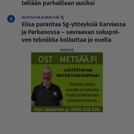
tel­lään par­hail­laan uusiksi
uutinen
6.8.2026 2.55
Elisa parantaa 5g-yhteyksiä Karviassa
ja Par­ka­nossa – seuraavan suku­pol­
ven tekniikka kolkuttaa jo ovella