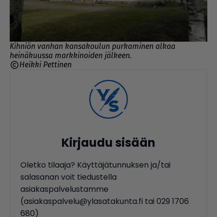
Kihniön vanhan kansakoulun purkaminen alkaa
heinäkuussa markkinoiden jälkeen.
Heikki Pettinen
Kirjaudu sisään
Oletko tilaaja? Käyttäjätunnuksen ja/tai
salasanan voit tiedustella
asiakaspalvelustamme
(asiakaspalvelu@ylasatakunta.fi tai 029 1706
680)