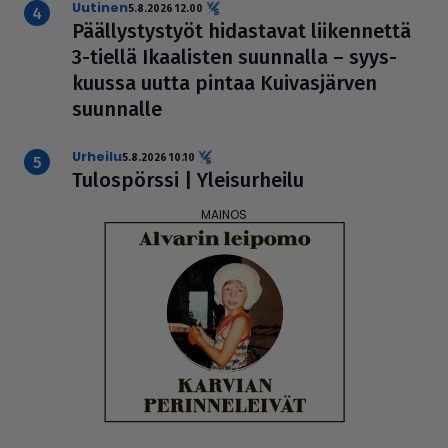
uutinen
5.8.2026 12.00
Pääl­lys­tys­työt hidas­ta­vat lii­ken­nettä
3-tiellä Ikaa­lis­ten suunnalla – syys­
kuussa uutta pintaa Kui­vas­jär­ven
suunnalle
urheilu
5.8.2026 10.10
Tulos­pörssi | Ylei­sur­heilu