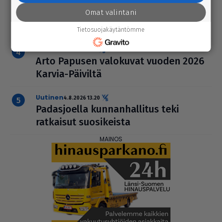
3-tiellä Ikaa­lis­ten suunnalla – syys­
kuussa uutta pintaa Kui­vas­jär­ven
Omat valintani
suunnalle
Tietosuojakäytäntömme
Tänään
4.8.2026 3.00
Arto Papusen valokuvat vuoden 2026
Karvia-Päiviltä
uutinen
4.8.2026 13.20
Padas­jo­ella kun­nan­hal­li­tus teki
ratkaisut suo­si­keista