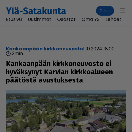
Tilaa
Etusivu
Uusimmat
Osastot
Oma YS
Lehdet
Kankaanpään kirkkoneuvosto
1.10.2024 18.00
2
min
Kan­kaan­pään kirk­ko­neu­vosto ei
hyväk­sy­nyt Karvian kirk­ko­a­lu­een
päätöstä avus­tuk­sesta