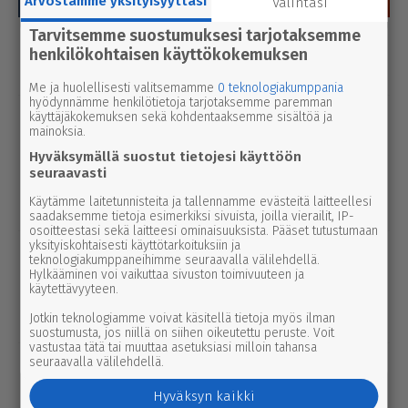
Arvostamme yksityisyyttäsi
Valintasi
Tarvitsemme suostumuksesi tarjotaksemme
Luetuimmat
henkilökohtaisen käyttökokemuksen
Tänään
Viikko
Kuukausi
Me ja huolellisesti valitsemamme
0 teknologiakumppania
hyödynnämme henkilötietoja tarjotaksemme paremman
uutinen
käyttäjäkokemuksen sekä kohdentaaksemme sisältöä ja
5.8.2026 3.00
mainoksia.
Par­ka­no­lais­lap­set palaavat pul­pet­tei­
Hyväksymällä suostut tietojesi käyttöön
hin ensim­mäis­ten joukossa – naa­pu­ri­
seuraavasti
kun­nassa kesäloma jatkuu lähes
Käytämme laitetunnisteita ja tallennamme evästeitä laitteellesi
viikon pidempään
saadaksemme tietoja esimerkiksi sivuista, joilla vierailit, IP-
osoitteestasi sekä laitteesi ominaisuuksista. Pääset tutustumaan
yksityiskohtaisesti käyttötarkoituksiin ja
uutinen
6.8.2026 9.15
teknologiakumppaneihimme seuraavalla välilehdellä.
Seu­ra­kun­ta­ko­din ala­ker­rassa vesi­va­
Hylkääminen voi vaikuttaa sivuston toimivuuteen ja
käytettävyyteen.
hinko Par­ka­nossa – toi­min­toja jär­jes­
tel­lään par­hail­laan uusiksi
Jotkin teknologiamme voivat käsitellä tietoja myös ilman
suostumusta, jos niillä on siihen oikeutettu peruste. Voit
vastustaa tätä tai muuttaa asetuksiasi milloin tahansa
seuraavalla välilehdellä.
uutinen
5.8.2026 12.00
Pääl­lys­tys­työt hidas­ta­vat lii­ken­nettä
Hyväksyn kaikki