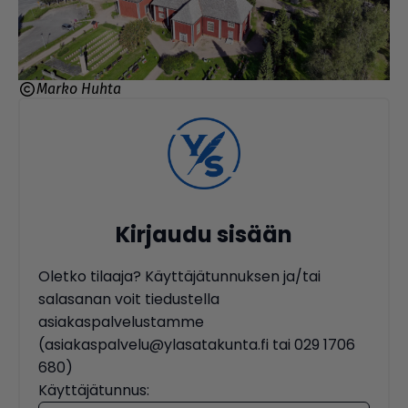
Marko Huhta
Kirjaudu sisään
Oletko tilaaja? Käyttäjätunnuksen ja/tai
salasanan voit tiedustella
asiakaspalvelustamme
(asiakaspalvelu@ylasatakunta.fi tai 029 1706
680)
Käyttäjätunnus: