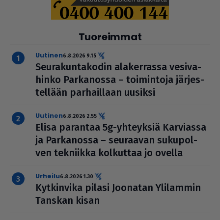
Tuoreimmat
uutinen
6.8.2026 9.15
Seu­ra­kun­ta­ko­din ala­ker­rassa vesi­va­
hinko Par­ka­nossa – toi­min­toja jär­jes­
tel­lään par­hail­laan uusiksi
uutinen
6.8.2026 2.55
Elisa parantaa 5g-yhteyksiä Karviassa
ja Par­ka­nossa – seuraavan suku­pol­
ven tekniikka kolkuttaa jo ovella
urheilu
6.8.2026 1.30
Kyt­kin­vika pilasi Joonatan Ylilammin
Tanskan kisan