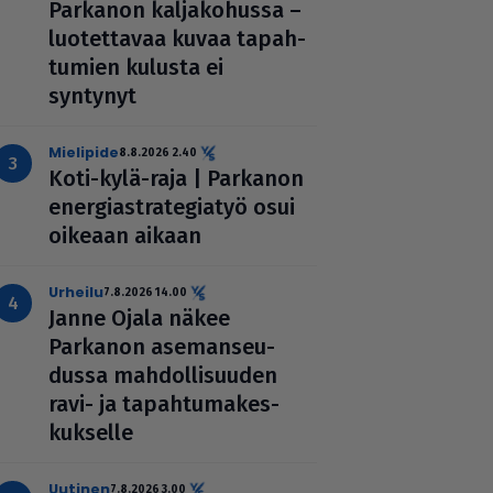
Parkanon kal­ja­ko­hussa –
luo­tet­ta­vaa kuvaa tapah­
tu­mien kulusta ei
syntynyt
mielipide
8.8.2026 2.40
Koti-kylä-raja | Parkanon
ener­gi­ast­ra­te­gi­a­työ osui
oikeaan aikaan
urheilu
7.8.2026 14.00
Janne Ojala näkee
Parkanon ase­man­seu­
dussa mah­dol­li­suu­den
ravi- ja tapah­tu­ma­kes­
kuk­selle
uutinen
7.8.2026 3.00