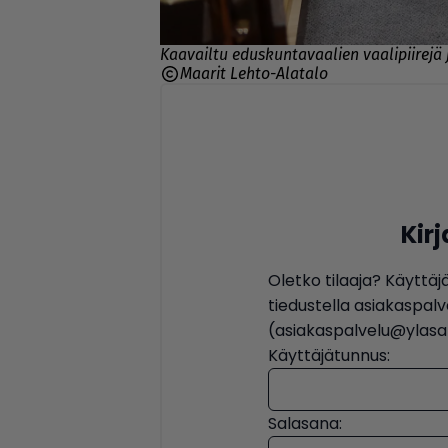
Kaavailtu eduskuntavaalien vaalipiirejä
Maarit Lehto-Alatalo
Kir
Oletko tilaaja? Käyttäj
tiedustella asiakaspa
(asiakaspalvelu@ylasat
Käyttäjätunnus:
Salasana: