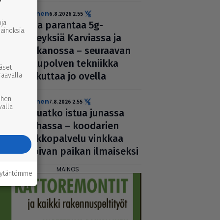
uutinen
6.8.2026 2.55
ja
Elisa parantaa 5g-
inoksia.
yhteyksiä Karviassa ja
Par­ka­nossa – seuraavan
suku­pol­ven tekniikka
ääset
kolkuttaa jo ovella
raavalla
ihen
uutinen
7.8.2026 2.55
valla
Haluatko istua junassa
rauhassa – koodarien
verk­ko­pal­velu vinkkaa
sopivan paikan ilmai­seksi
äytäntömme