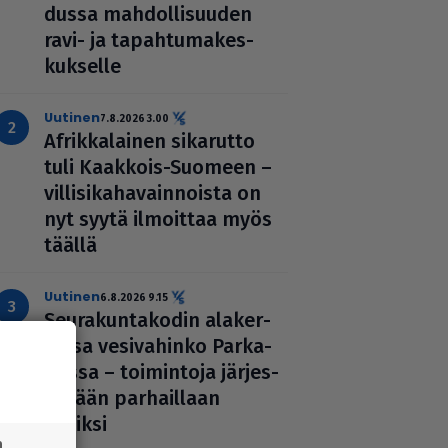
dussa mah­dol­li­suu­den
ravi- ja tapah­tu­ma­kes­
kuk­selle
uutinen
7.8.2026 3.00
Afrik­ka­lai­nen sikarutto
tuli Kaakkois-Suomeen –
vil­li­si­ka­ha­vain­noista on
nyt syytä ilmoittaa myös
täällä
uutinen
6.8.2026 9.15
Seu­ra­kun­ta­ko­din ala­ker­
rassa vesi­va­hinko Par­ka­
nossa – toi­min­toja jär­jes­
tel­lään par­hail­laan
uusiksi
n