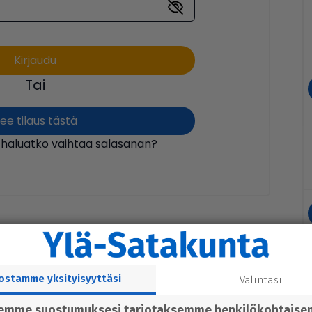
Tai
ee tilaus tästä
 haluatko vaihtaa salasanan?
ostamme yksityisyyttäsi
Valintasi
semme suostumuksesi tarjotaksemme henkilökohtaise