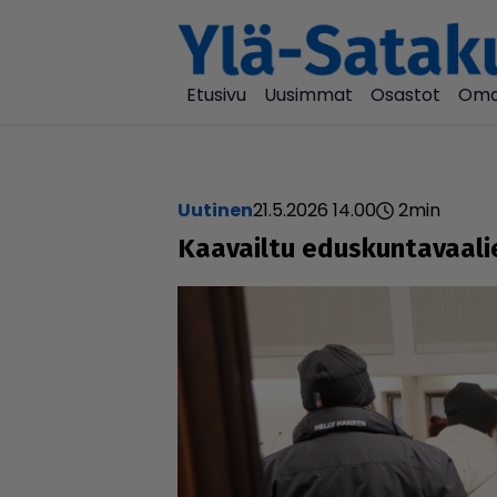
Etusivu
Uusimmat
Osastot
Oma
uutinen
21.5.2026 14.00
2
min
Kaavailtu edus­kun­ta­vaa­li