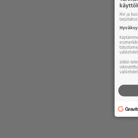
käyttö
Me ja huo
tarjotaks
Hyväksy
Käytämme 
esimerkiks
tutustuma
välilehdel
Jotkin tek
oikeutettu
välilehdel