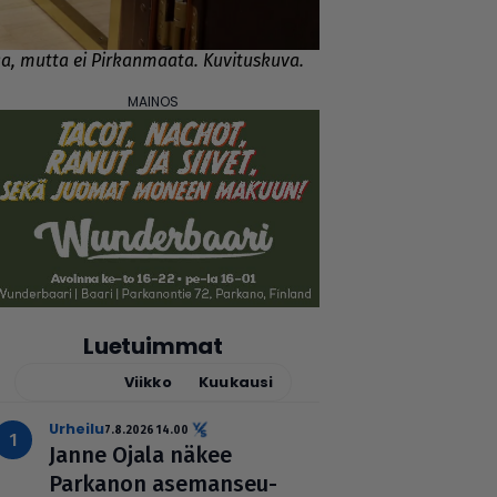
aa, mutta ei Pirkanmaata. Kuvituskuva.
Luetuimmat
Tänään
Viikko
Kuukausi
urheilu
7.8.2026 14.00
Janne Ojala näkee
Parkanon ase­man­seu­