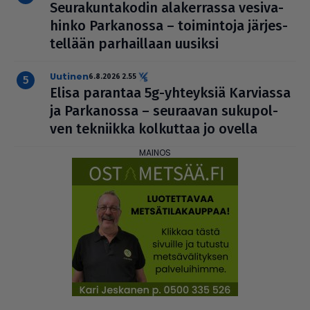
Seu­ra­kun­ta­ko­din ala­ker­rassa vesi­va­
hinko Par­ka­nossa – toi­min­toja jär­jes­
tel­lään par­hail­laan uusiksi
uutinen
6.8.2026 2.55
Elisa parantaa 5g-yhteyksiä Karviassa
ja Par­ka­nossa – seuraavan suku­pol­
ven tekniikka kolkuttaa jo ovella