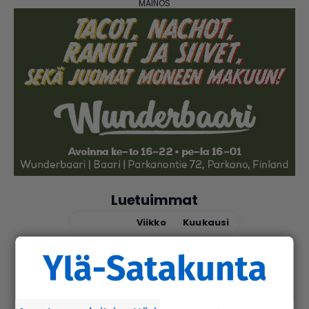
Luetuimmat
Tänään
Viikko
Kuukausi
uutinen
6.8.2026 9.15
Seu­ra­kun­ta­ko­din ala­ker­rassa vesi­va­
hinko Par­ka­nossa – toi­min­toja jär­jes­
tel­lään par­hail­laan uusiksi