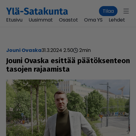
Tilaa
Etusivu
Uusimmat
Osastot
Oma YS
Lehdet
Jouni Ovaska
31.3.2024 2.50
2
min
Jouni Ovaska esittää pää­tök­sen­teon
tasojen rajaa­mista