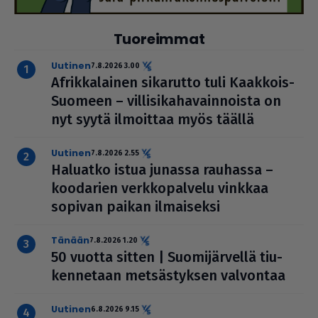
Tuoreimmat
uutinen
7.8.2026 3.00
Afrik­ka­lai­nen sikarutto tuli Kaakkois-
Suomeen – vil­li­si­ka­ha­vain­noista on
nyt syytä ilmoittaa myös täällä
uutinen
7.8.2026 2.55
Haluatko istua junassa rauhassa –
koodarien verk­ko­pal­velu vinkkaa
sopivan paikan ilmai­seksi
Tänään
7.8.2026 1.20
50 vuotta sitten | Suo­mi­jär­vellä tiu­
ken­ne­taan met­säs­tyk­sen valvontaa
uutinen
6.8.2026 9.15