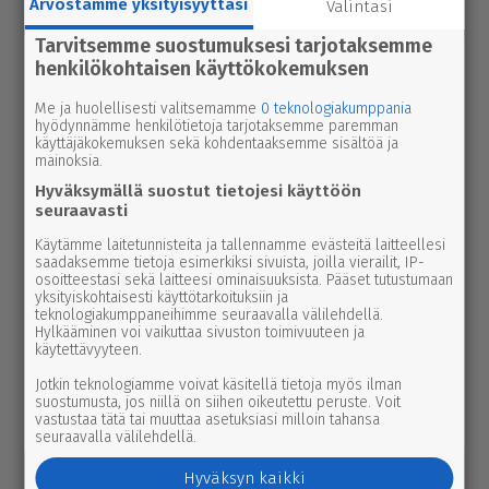
Arvostamme yksityisyyttäsi
Valintasi
uutinen
Tarvitsemme suostumuksesi tarjotaksemme
6.8.2026 2.55
Elisa parantaa 5g-yhteyksiä Karviassa
henkilökohtaisen käyttökokemuksen
ja Par­ka­nossa – seuraavan suku­pol­
Me ja huolellisesti valitsemamme
0 teknologiakumppania
ven tekniikka kolkuttaa jo ovella
hyödynnämme henkilötietoja tarjotaksemme paremman
käyttäjäkokemuksen sekä kohdentaaksemme sisältöä ja
mainoksia.
uutinen
5.8.2026 12.00
Hyväksymällä suostut tietojesi käyttöön
Pääl­lys­tys­työt hidas­ta­vat lii­ken­nettä
seuraavasti
3-tiellä Ikaa­lis­ten suunnalla – syys­
Käytämme laitetunnisteita ja tallennamme evästeitä laitteellesi
kuussa uutta pintaa Kui­vas­jär­ven
saadaksemme tietoja esimerkiksi sivuista, joilla vierailit, IP-
osoitteestasi sekä laitteesi ominaisuuksista. Pääset tutustumaan
suunnalle
yksityiskohtaisesti käyttötarkoituksiin ja
teknologiakumppaneihimme seuraavalla välilehdellä.
Hylkääminen voi vaikuttaa sivuston toimivuuteen ja
uutinen
7.8.2026 3.00
käytettävyyteen.
Afrik­ka­lai­nen sikarutto tuli Kaakkois-
Jotkin teknologiamme voivat käsitellä tietoja myös ilman
Suomeen – vil­li­si­ka­ha­vain­noista on
suostumusta, jos niillä on siihen oikeutettu peruste. Voit
nyt syytä ilmoittaa myös täällä
vastustaa tätä tai muuttaa asetuksiasi milloin tahansa
seuraavalla välilehdellä.
uutinen
5.8.2026 3.00
Hyväksyn kaikki